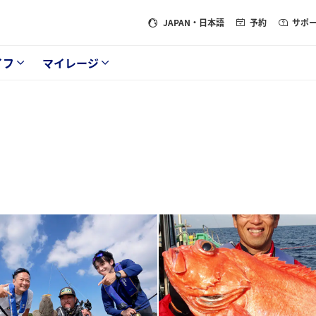
JAPAN
・日本語
予約
サポ
イフ
マイレージ