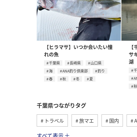
【ヒラマサ】いつか会いたい憧
【
れの魚
サ
湖
千葉県
長崎県
山口県
海
ANA釣り倶楽部
釣り
A
春
秋
冬
夏
千葉県つながりタグ
トラベル
旅マエ
国内
すべて表示