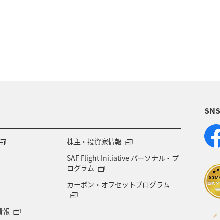
県
春
夏
グルメ
福岡県
ライフ
ショッピング＆ライフ
香川県
沖縄県
秋田
島県
神戸
新潟県
秋のアクティビティ
SN
株主・投資家情報
SAF Flight Initiative パーソナル・プ
ログラム
カーボン・オフセットプログラム
情報