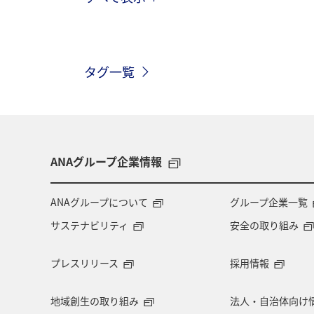
海
北海道
ホテル
静岡
神奈川県
南伊豆
山口県
タグ一覧
お祭り・イベント
兵庫県
広
ワカサギ
湖
川
ANAグループ企業情報
ANAグループについて
グループ企業一覧
サステナビリティ
安全の取り組み
プレスリリース
採用情報
地域創生の取り組み
法人・自治体向け