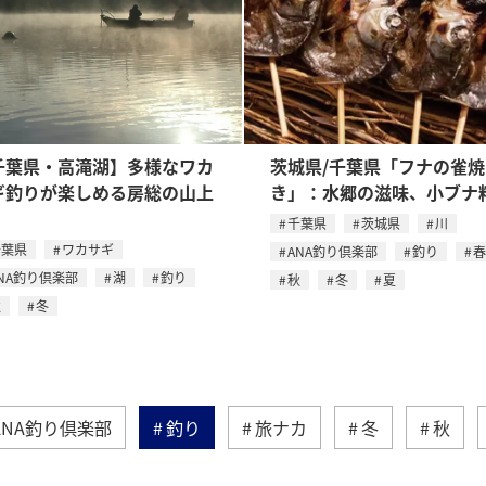
千葉県・高滝湖】多様なワカ
茨城県/千葉県「フナの雀焼
ギ釣りが楽しめる房総の山上
き」：水郷の滋味、小ブナ
千葉県
茨城県
川
千葉県
ワカサギ
ANA釣り倶楽部
釣り
春
NA釣り倶楽部
湖
釣り
秋
冬
夏
秋
冬
ANA釣り倶楽部
釣り
旅ナカ
冬
秋