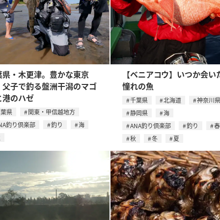
葉県・木更津。豊かな東京
【ベニアコウ】いつか会い
。父子で釣る盤洲干潟のマゴ
憧れの魚
と港のハゼ
千葉県
北海道
神奈川
千葉県
関東・甲信越地方
静岡県
海
NA釣り倶楽部
釣り
海
ANA釣り倶楽部
釣り
春
秋
秋
冬
夏