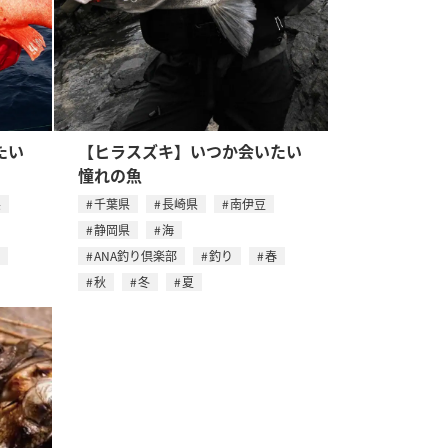
たい
【ヒラスズキ】いつか会いたい
憧れの魚
県
千葉県
長崎県
南伊豆
静岡県
海
ANA釣り倶楽部
釣り
春
秋
冬
夏