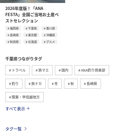
2026年度版！「ANA
FESTA」全国ご当地お土産ベ
ストセレクション
福岡県
千葉県
香川県
長崎県
東京都
沖縄県
秋田県
北海道
グルメ
千葉県つながりタグ
トラベル
旅マエ
国内
ANA釣り倶楽部
釣り
旅ナカ
冬
秋
長崎県
関東・甲信越地方
すべて表示
海
北海道
ホテル
静岡県
春
夏
グルメ
福岡県
ライフ
東京都
茨城県
タグ一覧