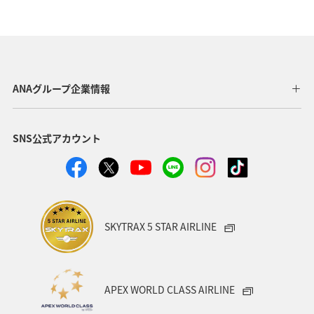
温泉
神奈川県
南伊豆
山口県
ショッピング＆ライフ
香川県
沖縄県
秋田県
三重県
札幌
お祭り・イベント
兵庫県
ANAグループ企業情報
広島県
神戸
新潟県
秋のアクティビティ
SNS公式アカウント
キャンプ・グランピング
群馬県
ワカサギ
湖
川
SKYTRAX 5 STAR AIRLINE
APEX WORLD CLASS AIRLINE