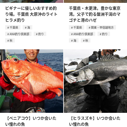
ビギナーに優しいおすすめ釣
千葉県・木更津。豊かな東京
り場。千葉県 大原沖のライト
湾。父子で釣る盤洲干潟のマ
ヒラメ釣り
ゴチと港のハゼ
千葉県
海
千葉県
関東・甲信越地方
ANA釣り倶楽部
釣り
ANA釣り倶楽部
釣り
秋
海
秋
【ベニアコウ】いつか会いた
【ヒラスズキ】いつか会いた
い憧れの魚
い憧れの魚