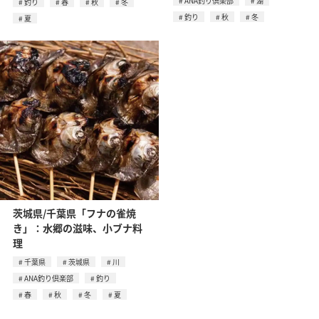
ANA釣り倶楽部
湖
釣り
春
秋
冬
釣り
秋
冬
夏
茨城県/千葉県「フナの雀焼
き」：水郷の滋味、小ブナ料
理
千葉県
茨城県
川
ANA釣り倶楽部
釣り
春
秋
冬
夏