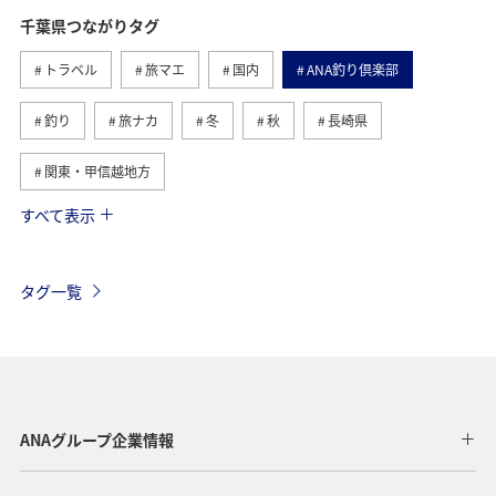
千葉県つながりタグ
トラベル
旅マエ
国内
ANA釣り倶楽部
釣り
旅ナカ
冬
秋
長崎県
関東・甲信越地方
すべて表示
海
北海道
ホテル
静岡県
春
夏
グルメ
福岡県
ライフ
東京都
茨城県
タグ一覧
温泉
神奈川県
南伊豆
山口県
ショッピング＆ライフ
香川県
沖縄県
秋田県
三重県
札幌
お祭り・イベント
兵庫県
ANAグループ企業情報
広島県
神戸
新潟県
秋のアクティビティ