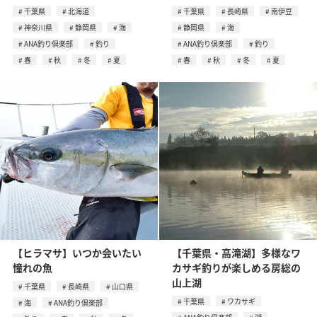
千葉県
北海道
千葉県
長崎県
南伊豆
神奈川県
静岡県
海
静岡県
海
ANA釣り倶楽部
釣り
ANA釣り倶楽部
釣り
春
秋
冬
夏
春
秋
冬
夏
【ヒラマサ】いつか会いたい
【千葉県・高滝湖】多様なワ
憧れの魚
カサギ釣りが楽しめる房総の
山上湖
千葉県
長崎県
山口県
千葉県
ワカサギ
海
ANA釣り倶楽部