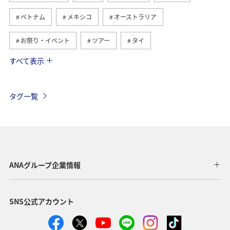
ベトナム
メキシコ
オーストラリア
お祭り・イベント
ツアー
タイ
すべて表示
アメリカ
香港
旅ナカ
東アジア
オーストリア
ドイツ
東南アジア・南アジア
タグ一覧
韓国
イタリア
グルメ
台北
年末年始
ベルギー
スイス
秋
フランス
ハワイ
春
フィリピン
ヨーロッパ
ANAグループ企業情報
アメリカ・カナダ・中南米
スウェーデン
スペイン
SNS公式アカウント
インドネシア
クリスマス
冬
シンガポール