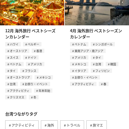
12月 海外旅行 ベストシーズ
4月 海外旅行 ベストシーズン
ンカレンダー
カレンダー
ハワイ
ベルギー
ベトナム
シンガポール
オーストリア
香港
東南アジア・南アジア
スイス
ドイツ
アメリカ
タイ
ベトナム
アメリカ
メキシコ
台湾
韓国
タイ
フランス
イタリア
フィリピン
オーストラリア
メキシコ
お祭り・イベント
台湾
お祭り・イベント
アクティビティ
春
アクティビティ
年末年始
クリスマス
冬
台湾つながりタグ
アクティビティ
海外
トラベル
旅マエ