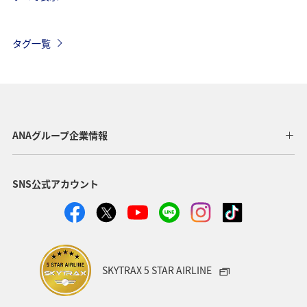
アメリカ
香港
旅ナカ
東アジア
オーストリア
ドイツ
東南アジア・南アジア
タグ一覧
韓国
イタリア
グルメ
台北
年末年始
ベルギー
スイス
秋
フランス
ハワイ
春
フィリピン
ヨーロッパ
ANAグループ企業情報
アメリカ・カナダ・中南米
スウェーデン
スペイン
SNS公式アカウント
インドネシア
クリスマス
冬
シンガポール
SKYTRAX 5 STAR AIRLINE