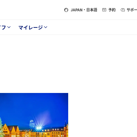
JAPAN
・日本語
予約
サポ
イフ
マイレージ