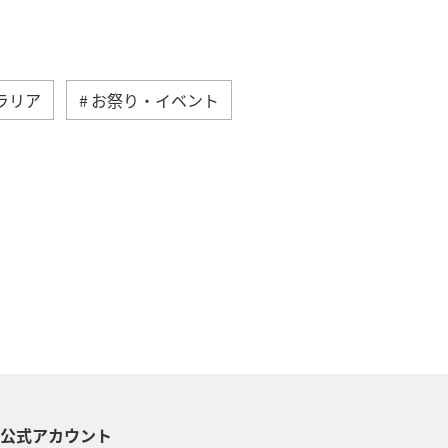
ラリア
お祭り・イベント
南アジア
韓国
イタリア
春
フィリピン
イン
インドネシア
S公式アカウント