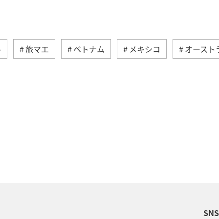
ル
旅マエ
ベトナム
メキシコ
オースト
東アジア
オーストリア
ドイツ
東南アジア・
ハワイ
ベルギー
スイス
フランス
秋
南米
スウェーデン
クリスマス
冬
スペ
SN