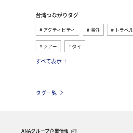
台湾つながりタグ
アクティビティ
海外
トラベ
ツアー
タイ
すべて表示
アメリカ
香港
旅ナカ
グルメ
台北
年末年始
タグ一覧
ヨーロッパ
アメリカ・カナダ・中
シンガポール
ANAグループ企業情報