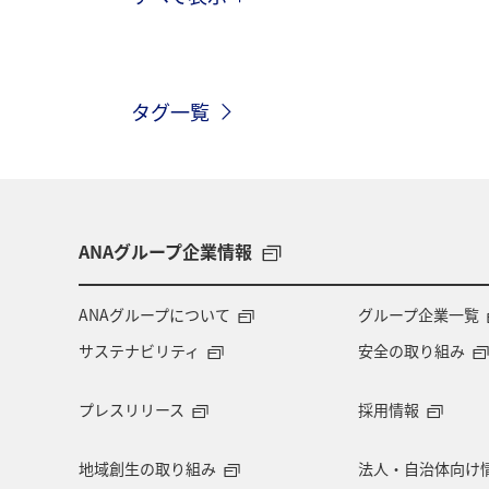
アユ
アマゴ
海
秋
大分県
九州地方
アクティビ
タグ一覧
日本の歴史・文化・芸術
自然・植
滋賀県
マダイ
アオリイカ
ANAグループ企業情報
ANAグループについて
グループ企業一覧
サステナビリティ
安全の取り組み
プレスリリース
採用情報
地域創生の取り組み
法人・自治体向け