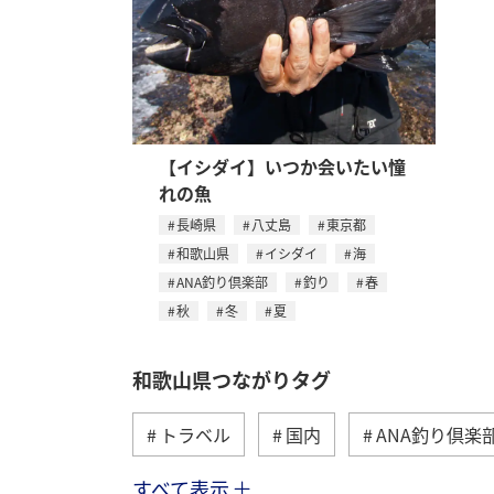
【イシダイ】いつか会いたい憧
れの魚
長崎県
八丈島
東京都
和歌山県
イシダイ
海
ANA釣り倶楽部
釣り
春
秋
冬
夏
和歌山県つながりタグ
トラベル
国内
ANA釣り倶楽
すべて表示