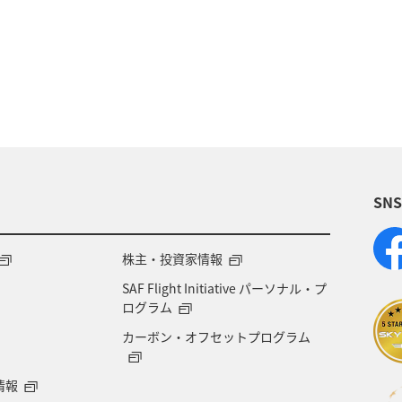
沖縄
東京都
イシダイ
長崎県
八丈
ティ
愛媛県
東海地方
四国地方
静岡県
物
世界遺産
青森県
歴史・文化・芸術
メジナ
クロダイ
SN
株主・投資家情報
SAF Flight Initiative パーソナル・プ
ログラム
カーボン・オフセットプログラム
情報