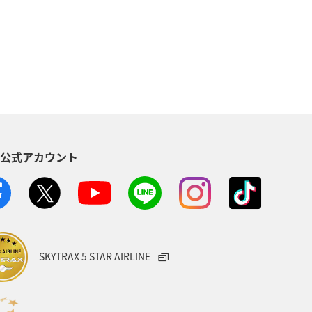
島
冬
徳島県
岐阜県
京都府
島根県
趣味
女子旅
兵庫県
大阪府
S公式アカウント
SKYTRAX 5 STAR AIRLINE