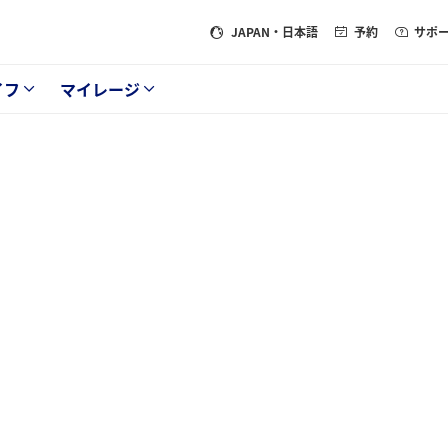
JAPAN
・日本語
予約
サポ
イフ
マイレージ