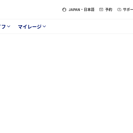
JAPAN
・日本語
予約
サポ
イフ
マイレージ