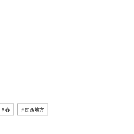
春
関西地方
島
冬
徳島県
岐阜県