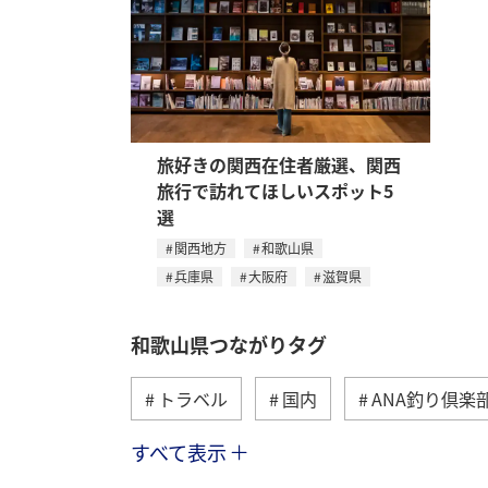
旅好きの関西在住者厳選、関西
旅行で訪れてほしいスポット5
選
関西地方
和歌山県
兵庫県
大阪府
滋賀県
和歌山県つながりタグ
トラベル
国内
ANA釣り倶楽
すべて表示
アユ
アマゴ
海
秋