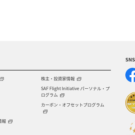
ティ
愛媛県
東海地方
四国地方
静岡県
物
世界遺産
青森県
歴史・文化・芸術
メジナ
クロダイ
SN
株主・投資家情報
SAF Flight Initiative パーソナル・プ
ログラム
カーボン・オフセットプログラム
情報