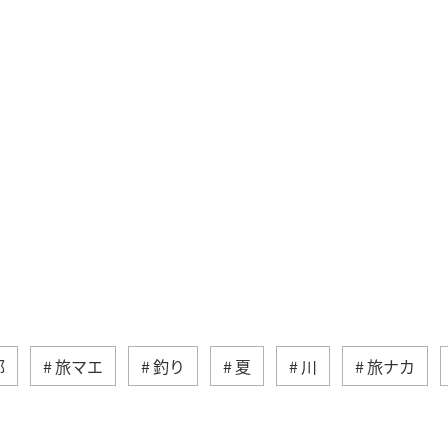
部
旅マエ
釣り
夏
川
旅ナカ
沖縄
東京都
イシダイ
長崎県
八丈