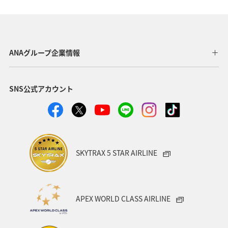
愛媛県
東海地方
四国地方
静岡県
京都府
島根県
趣味
日本の歴史・文化・芸術
ANAグループ企業情報
自然・植物
世界遺産
青森県
歴史・文化・芸術
SNS公式アカウント
女子旅
兵庫県
大阪府
滋賀県
マダイ
アオリイカ
メジナ
クロダイ
SKYTRAX 5 STAR AIRLINE
APEX WORLD CLASS AIRLINE