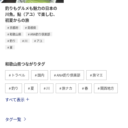
釣りもグルメも魅力の日本の
川魚。鮎（アユ）で楽しむ、
初夏からの旅
京都府
島根県
和歌山県
ANA釣り倶楽部
釣り
川
アユ
夏
和歌山県つながりタグ
トラベル
国内
ANA釣り倶楽部
旅マエ
釣り
夏
川
旅ナカ
春
関西地方
すべて表示
アユ
アマゴ
海
秋
沖縄
東京都
イシダイ
長崎県
八丈島
冬
徳島県
タグ一覧
岐阜県
大分県
九州地方
アクティビティ