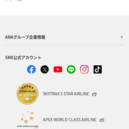
家族旅行
釣り
中国地方
北陸地方
関東・甲信越地方
北海道
海
秋
ホテル
関西地方
東海地方
直島
ANAグループ企業情報
ワーケーション（家族）
温泉
一人旅
SNS公式アカウント
ワーケーション（単身）
東北地方
春
メジナ
冬
マリンスポーツ
アユ
札幌
紅葉
神奈川県
箱根
出張グルメ
大分県
SKYTRAX 5 STAR AIRLINE
和歌山県
静岡県
沖縄
宮崎県
湖
APEX WORLD CLASS AIRLINE