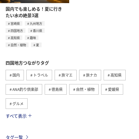
国内でも楽しめる！夏に行き
たい水の絶景3選
宮崎県
九州地方
四国地方
香川県
高知県
趣味
自然・植物
夏
四国地方つながりタグ
国内
トラベル
旅マエ
旅ナカ
高知県
ANA釣り倶楽部
徳島県
自然・植物
愛媛県
グルメ
すべて表示
趣味
川
アクティビティ
夏
香川県
九州地方
ワーケーション
歴史・文化・芸術
タグ一覧