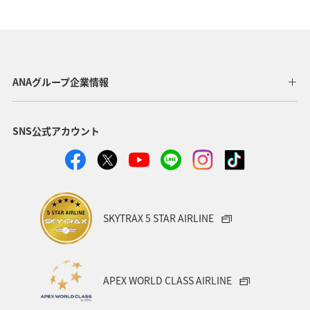
家族旅行
釣り
中国地方
北陸地方
関東・甲信越地方
北海道
海
秋
ホテル
関西地方
東海地方
直島
ANAグループ企業情報
ワーケーション（家族）
温泉
一人旅
SNS公式アカウント
ワーケーション（単身）
東北地方
春
メジナ
冬
マリンスポーツ
アユ
札幌
紅葉
神奈川県
箱根
出張グルメ
大分県
SKYTRAX 5 STAR AIRLINE
和歌山県
静岡県
沖縄
宮崎県
湖
APEX WORLD CLASS AIRLINE