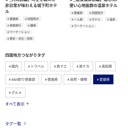
非日常が味わえる城下町ホテ
使い心地抜群の温泉ホテル
ル
愛媛県
四国地方
愛媛県
四国地方
一人旅
ホテル
温泉
家族旅行
趣味
ワーケーション
ワーケーション
歴史・文化・芸術
四国地方つながりタグ
国内
トラベル
旅マエ
旅ナカ
高知県
ANA釣り倶楽部
徳島県
自然・植物
愛媛県
グルメ
すべて表示
趣味
川
アクティビティ
夏
香川県
九州地方
ワーケーション
歴史・文化・芸術
タグ一覧