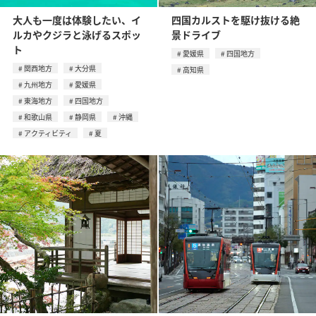
大人も一度は体験したい、イ
四国カルストを駆け抜ける絶
ルカやクジラと泳げるスポッ
景ドライブ
ト
愛媛県
四国地方
関西地方
大分県
高知県
九州地方
愛媛県
東海地方
四国地方
和歌山県
静岡県
沖縄
アクティビティ
夏