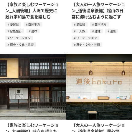
【家族と楽しむワーケーショ
【大人の一人旅ワーケーショ
ン_大洲後編】大洲で歴史に
ン_道後温泉後編】松山の日
触れ宇和島で食を楽しむ
常に溶け込むように過ごす
愛媛県
四国地方
愛媛県
四国地方
家族旅行
趣味
一人旅
趣味
温泉
ワーケーション
ワーケーション
歴史・文化・芸術
歴史・文化・芸術
【家族と楽しむワーケーショ
【大人の一人旅ワーケーショ
ン_大洲前編】時空を越えた
ン_道後温泉前編】居心地、