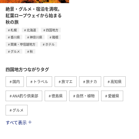
絶景・グルメ・宿泊を満喫。
紅葉ロープウェイから始まる
秋の旅
札幌
北海道
四国地方
香川県
神奈川県
箱根
関東・甲信越地方
ホテル
グルメ
秋
四国地方つながりタグ
国内
トラベル
旅マエ
旅ナカ
高知県
ANA釣り倶楽部
徳島県
自然・植物
愛媛県
グルメ
すべて表示
趣味
川
アクティビティ
夏
香川県
九州地方
ワーケーション
歴史・文化・芸術