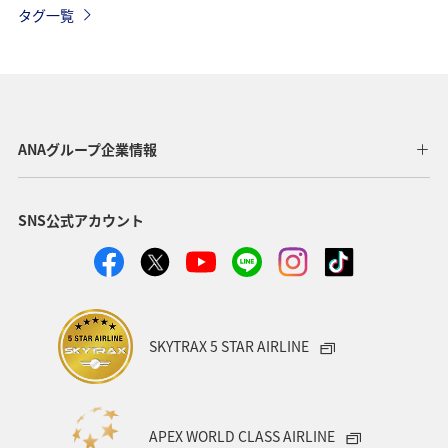
タグ一覧
家族旅行
釣り
中国地方
北陸地方
関東・甲信越地方
北海道
海
秋
ホテル
関西地方
東海地方
直島
ANAグループ企業情報
ワーケーション（家族）
温泉
一人旅
SNS公式アカウント
ワーケーション（単身）
東北地方
春
メジナ
冬
マリンスポーツ
アユ
札幌
紅葉
神奈川県
箱根
出張グルメ
大分県
SKYTRAX 5 STAR AIRLINE
和歌山県
静岡県
沖縄
宮崎県
湖
APEX WORLD CLASS AIRLINE