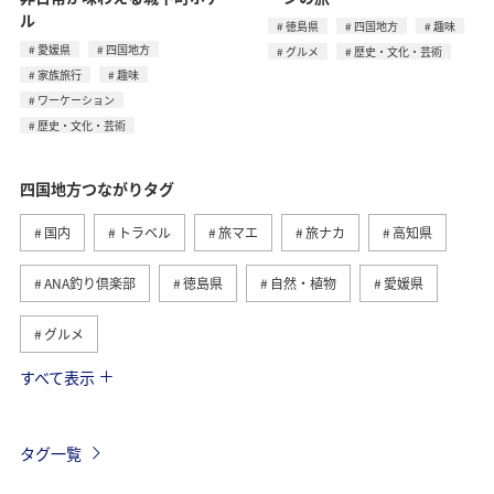
ル
徳島県
四国地方
趣味
愛媛県
四国地方
グルメ
歴史・文化・芸術
家族旅行
趣味
ワーケーション
歴史・文化・芸術
四国地方つながりタグ
国内
トラベル
旅マエ
旅ナカ
高知県
ANA釣り倶楽部
徳島県
自然・植物
愛媛県
グルメ
すべて表示
趣味
川
アクティビティ
夏
香川県
九州地方
ワーケーション
歴史・文化・芸術
タグ一覧
家族旅行
釣り
中国地方
北陸地方