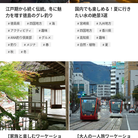
江戸期から続く伝統。冬に魅
国内でも楽しめる！夏に行き
力を増す徳島のグレ釣り
たい水の絶景3選
徳島県
四国地方
海
宮崎県
九州地方
アクティビティ
趣味
四国地方
香川県
ANA釣り倶楽部
グルメ
高知県
趣味
釣り
メジナ
春
自然・植物
夏
秋
冬
【家族と楽しむワーケーショ
【大人の一人旅ワーケーショ