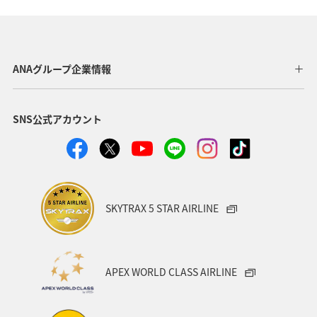
関東・甲信越地方
北海道
海
秋
ホテル
関西地方
東海地方
直島
ANAグループ企業情報
ワーケーション（家族）
温泉
一人旅
SNS公式アカウント
ワーケーション（単身）
東北地方
春
メジナ
冬
マリンスポーツ
アユ
札幌
紅葉
神奈川県
箱根
出張グルメ
大分県
SKYTRAX 5 STAR AIRLINE
和歌山県
静岡県
沖縄
宮崎県
湖
APEX WORLD CLASS AIRLINE