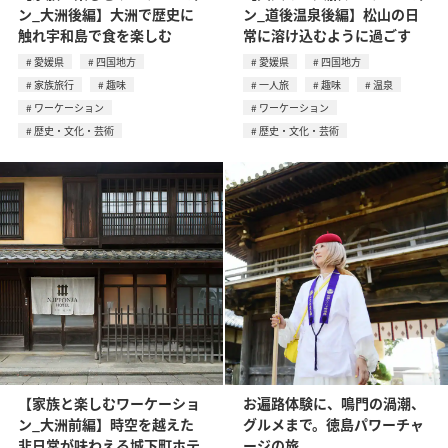
ン_大洲後編】大洲で歴史に
ン_道後温泉後編】松山の日
触れ宇和島で食を楽しむ
常に溶け込むように過ごす
愛媛県
四国地方
愛媛県
四国地方
家族旅行
趣味
一人旅
趣味
温泉
ワーケーション
ワーケーション
歴史・文化・芸術
歴史・文化・芸術
【家族と楽しむワーケーショ
お遍路体験に、鳴門の渦潮、
ン_大洲前編】時空を越えた
グルメまで。徳島パワーチャ
非日常が味わえる城下町ホテ
ージの旅