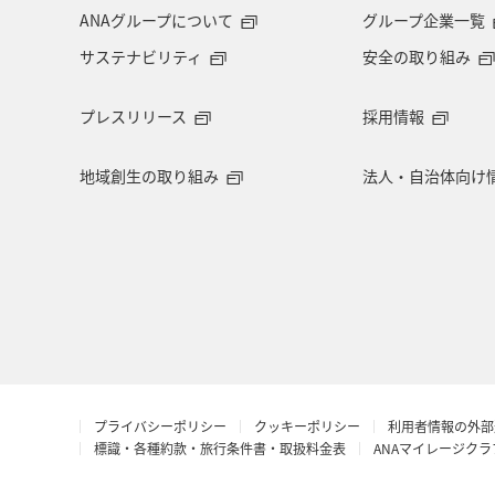
メジナ
青森県
大阪府
ANAグループについて
グループ企業一覧
サステナビリティ
安全の取り組み
旅アト
クロダイ
ANAマイレ
プレスリリース
採用情報
マイルを使う
岩手県
島根県
地域創生の取り組み
法人・自治体向け
ロウニンアジ（GT）
愛知県
西表島
コイ
海外
空港
ANAショッピング A-style
マアジ
アプリ
予約
石垣
夜景
プライバシーポリシー
クッキーポリシー
利用者情報の外部
ブリ
スズキ
スキー・スノボ
標識・各種約款・旅行条件書・取扱料金表
ANAマイレージク