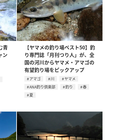
む青
【ヤマメの釣り場ベスト50】釣
ャン
り専門誌「月刊つり人」が、全
国の河川からヤマメ・アマゴの
有望釣り場をピックアップ
アマゴ
川
ヤマメ
ANA釣り倶楽部
釣り
春
夏