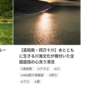
ルー
【高知県・四万十川】水ととも
に生きる川漁文化が根付いた全
国屈指の心洗う清流
高知県
アマゴ
川
ANA釣り倶楽部
釣り
アユ
夏