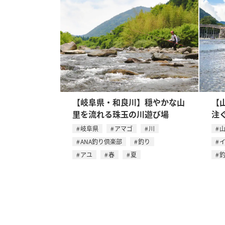
【岐阜県・和良川】穏やかな山
【
里を流れる珠玉の川遊び場
注
岐阜県
アマゴ
川
ANA釣り倶楽部
釣り
アユ
春
夏