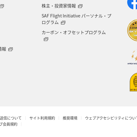
岐阜県
ワーケーション
宮城県
東海地方
株主・投資家情報
SAF Flight Initiative パーソナル・プ
ージクラブ
徳島県
佐賀県
京都府
滋賀
ログラム
カーボン・オフセットプログラム
山梨県
広島県
世界遺産
ANA CA's Not
情報
旅館
山口県
香川県
新潟県
三重県
グルメ
ショッピング＆ライフ
タチウオ
鳥取
イシダイ
八丈島
ANAのサービス
飛行
ワーケーション（家族）
ワーケーション（単身）
送信について
サイト利用規約
推奨環境
ウェブアクセシビリティについ
金沢
奈良県
日光
釧路
東北海道
ラブ会員規約