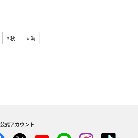
秋
海
ティ
自然・植物
趣味
歴史・文化・芸術
神奈川県
児島県
兵庫県
中国地方
木県
ライフ
群馬県
S公式アカウント
石川県
千葉県
アマゴ