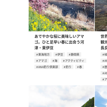
あでやかな桜に美味しいアマ
世
ゴ。ひと足早い春に出会う河
観
津・東伊豆
長
東海地方
伊豆
静岡県
アマゴ
海
アクティビティ
A
ANA釣り倶楽部
釣り
春
A