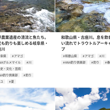
界農業遺産の清流と魚たち。
和歌山県・古座川。息を飲
光も釣りも楽しめる岐阜県・
い流れでトラウトルアーキ
良川
プ
岐阜県
アマゴ
和歌山県
アマゴ
川
NAグルメマイル
川
ANA釣り倶楽部
釣り
春
歴史・文化・芸術
NA釣り倶楽部
釣り
アユ
夏