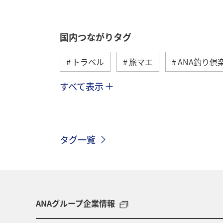
国内つながりタグ
トラベル
旅マエ
ANA釣り倶
すべて表示
川
グルメ
冬
九州地方
温泉
四国地方
東北地方
タグ一覧
北陸地方
長崎県
ヤマメ
アオリイカ
宮崎県
マダイ
マイルを貯める
愛媛県
熊本
ANAグループ企業情報