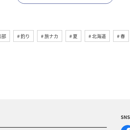
楽部
釣り
旅ナカ
夏
北海道
春
湖
沖縄
関東・甲信越地方
アクティビ
アユ
関西地方
東京都
高知県
ホテル
福岡県
ワカサギ
トラウト
静岡県
鹿
大分県
イワナ
秋田県
家族旅行
栃
SN
県
福島県
和歌山県
長野県
山形県