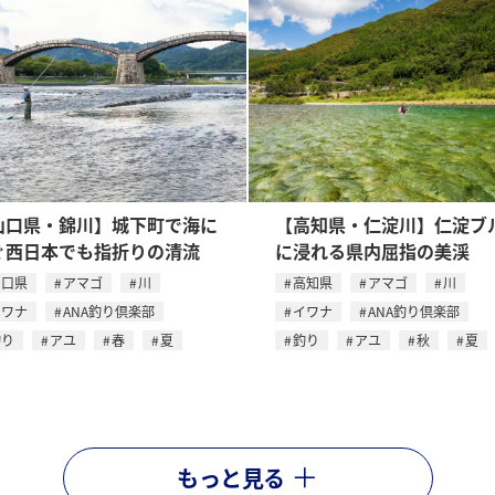
山口県・錦川】城下町で海に
【高知県・仁淀川】仁淀ブ
ぐ西日本でも指折りの清流
に浸れる県内屈指の美渓
山口県
アマゴ
川
高知県
アマゴ
川
イワナ
ANA釣り倶楽部
イワナ
ANA釣り倶楽部
釣り
アユ
春
夏
釣り
アユ
秋
夏
もっと見る