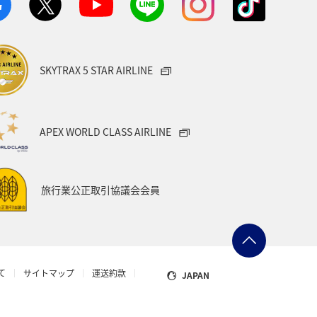
ANAのふるさと納税
一人旅
県
富山県
日常
福井県
SKYTRAX 5 STAR AIRLINE
e
埼玉県
茨城県
ツアー
キャンプ・グランピング
APEX WORLD CLASS AIRLINE
県
沖縄県
ANAグルメマイル
旅行業公正取引協議会会員
機
函館
宮古島
ゴルフ
日本の歴史・文化・芸術
知床
て
サイトマップ
運送約款
JAPAN
旅の準備