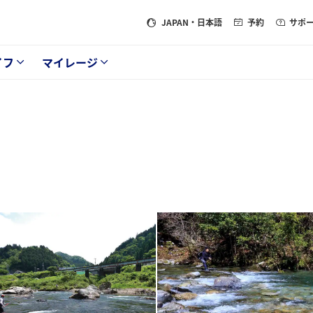
JAPAN
・日本語
予約
サポ
イフ
マイレージ