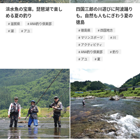
淡水魚の宝庫。琵琶湖で楽し
四国三郎の川遊びに阿波踊り
める夏の釣り
も。自然も人もにぎわう夏の
徳島
滋賀県
ANA釣り倶楽部
徳島県
四国地方
湖
アユ
マリンスポーツ
川
アクティビティ
ANA釣り倶楽部
釣り
アユ
夏