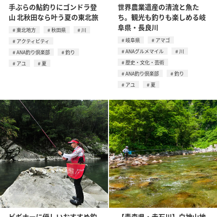
手ぶらの鮎釣りにゴンドラ登
世界農業遺産の清流と魚た
山 北秋田なら叶う夏の東北旅
ち。観光も釣りも楽しめる岐
阜県・長良川
東北地方
秋田県
川
岐阜県
アマゴ
アクティビティ
ANAグルメマイル
川
ANA釣り倶楽部
釣り
歴史・文化・芸術
アユ
夏
ANA釣り倶楽部
釣り
アユ
夏
ビギナーに優しいおすすめ釣
【青森県・赤石川】白神山地