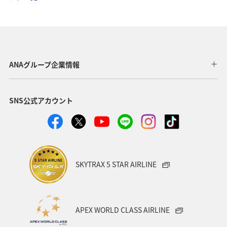
趣味
温泉
四国地方
東北地方
アユ
関西地方
東京都
高知県
ホテル
歴史・文化・芸術
神奈川県
北陸地方
長崎県
ANAグループ企業情報
ヤマメ
福岡県
ワカサギ
トラウト
SNS公式アカウント
静岡県
鹿児島県
兵庫県
中国地方
アオリイカ
宮崎県
マダイ
大分県
イワナ
秋田県
家族旅行
栃木県
ライフ
SKYTRAX 5 STAR AIRLINE
群馬県
マイルを貯める
愛媛県
熊本県
福島県
和歌山県
長野県
山形県
石川県
APEX WORLD CLASS AIRLINE
千葉県
アマゴ
メジナ
青森県
大阪府