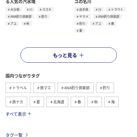
る人気の汽水域
ユの名川
大分県
川
スズキ
岩手県
川
トラウト
ANA釣り倶楽部
釣り
ヤマメ
ANA釣り倶楽部
アユ
秋
釣り
アユ
春
夏
もっと見る
国内つながりタグ
トラベル
旅マエ
ANA釣り倶楽部
釣り
旅ナカ
夏
北海道
春
秋
海
すべて表示
川
グルメ
冬
九州地方
湖
沖縄
関東・甲信越地方
アクティビティ
自然・植物
タグ一覧