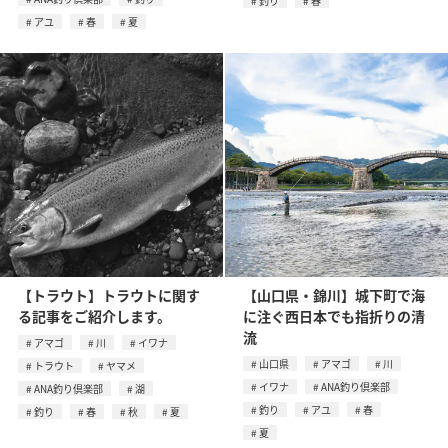
釣り
春
アユ
春
夏
【トラウト】トラウトに関す
【山口県・錦川】城下町で海
る記事をご紹介します。
に注ぐ西日本でも指折りの清
流
アマゴ
川
イワナ
山口県
アマゴ
川
トラウト
ヤマメ
イワナ
ANA釣り倶楽部
ANA釣り倶楽部
湖
釣り
アユ
春
釣り
春
秋
夏
夏