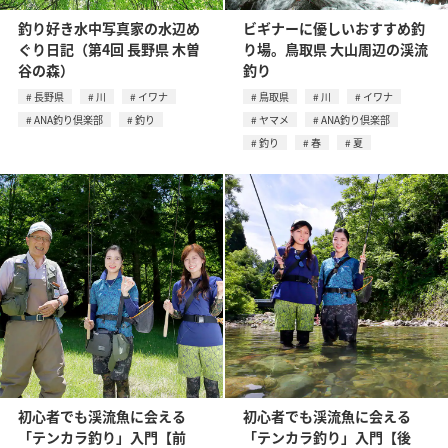
釣り好き水中写真家の水辺め
ビギナーに優しいおすすめ釣
ぐり日記（第4回 長野県 木曽
り場。鳥取県 大山周辺の渓流
谷の森）
釣り
長野県
川
イワナ
鳥取県
川
イワナ
ANA釣り倶楽部
釣り
ヤマメ
ANA釣り倶楽部
釣り
春
夏
初心者でも渓流魚に会える
初心者でも渓流魚に会える
「テンカラ釣り」入門【前
「テンカラ釣り」入門【後