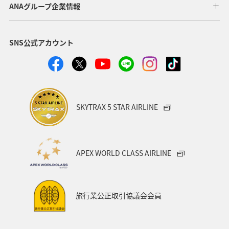
ANAグループ企業情報
ヤマメ
福岡県
ワカサギ
トラウト
SNS公式アカウント
静岡県
鹿児島県
兵庫県
中国地方
アオリイカ
宮崎県
マダイ
大分県
イワナ
秋田県
家族旅行
栃木県
ライフ
SKYTRAX 5 STAR AIRLINE
群馬県
マイルを貯める
愛媛県
熊本県
福島県
和歌山県
長野県
山形県
石川県
APEX WORLD CLASS AIRLINE
千葉県
アマゴ
メジナ
青森県
大阪府
岐阜県
ワーケーション
宮城県
東海地方
旅行業公正取引協議会会員
ANAのふるさと納税
一人旅
旅アト
クロダイ