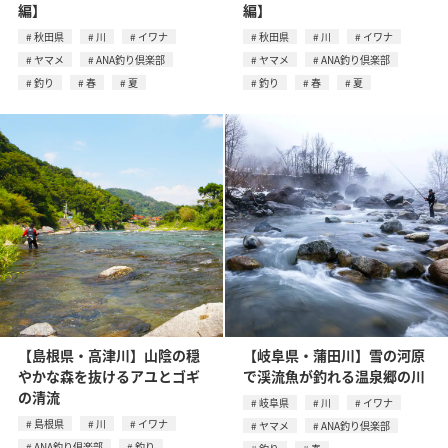
編】
編】
秋田県
川
イワナ
秋田県
川
イワナ
ヤマメ
ANA釣り倶楽部
ヤマメ
ANA釣り倶楽部
釣り
春
夏
釣り
春
夏
【島根県・高津川】山陰の穏
【岐阜県・蒲田川】雪の河原
やかな森を抜けるアユとゴギ
で渓流魚が釣れる温泉郷の川
の清流
岐阜県
川
イワナ
島根県
川
イワナ
ヤマメ
ANA釣り倶楽部
ANA釣り倶楽部
釣り