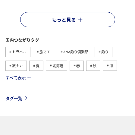
もっと見る
国内つながりタグ
トラベル
旅マエ
ANA釣り倶楽部
釣り
旅ナカ
夏
北海道
春
秋
海
すべて表示
川
グルメ
冬
九州地方
湖
沖縄
関東・甲信越地方
アクティビティ
自然・植物
タグ一覧
趣味
温泉
四国地方
東北地方
アユ
関西地方
東京都
高知県
ホテル
歴史・文化・芸術
神奈川県
北陸地方
長崎県