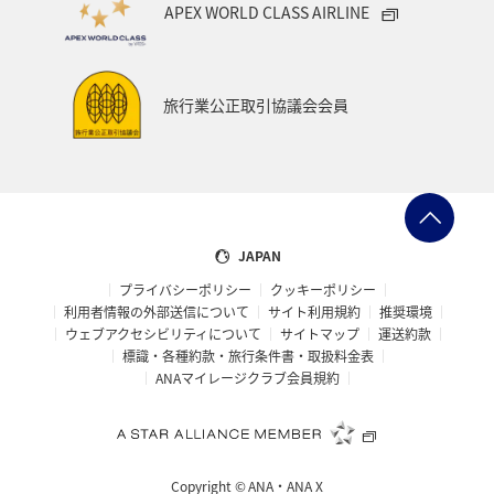
APEX WORLD CLASS AIRLINE
千葉県
アマゴ
メジナ
青森県
大阪府
岐阜県
ワーケーション
宮城県
東海地方
旅行業公正取引協議会会員
ANAのふるさと納税
一人旅
旅アト
クロダイ
ANAマイレージクラブ
徳島県
佐賀県
京都府
滋賀県
富山県
日常
福井県
JAPAN
プライバシーポリシー
クッキーポリシー
マイルを使う
岩手県
島根県
山梨県
利用者情報の外部送信について
サイト利用規約
推奨環境
ウェブアクセシビリティについて
サイトマップ
運送約款
広島県
世界遺産
ANA CA's Note
埼玉県
標識・各種約款・旅行条件書・取扱料金表
ANAマイレージクラブ会員規約
茨城県
ロウニンアジ（GT）
愛知県
旅館
山口県
香川県
新潟県
三重県
ツアー
Copyright ©
ANA・ANA X
キャンプ・グランピング
西表島
コイ
海外