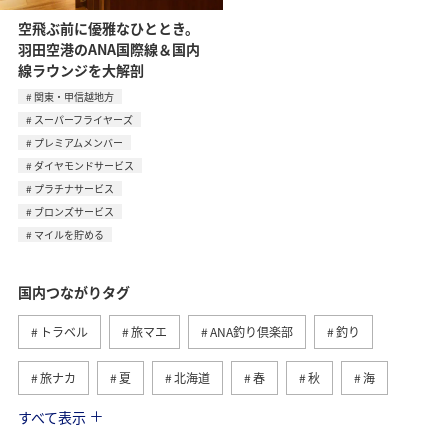
空飛ぶ前に優雅なひととき。
羽田空港のANA国際線＆国内
線ラウンジを大解剖
関東・甲信越地方
スーパーフライヤーズ
プレミアムメンバー
ダイヤモンドサービス
プラチナサービス
ブロンズサービス
マイルを貯める
国内つながりタグ
トラベル
旅マエ
ANA釣り倶楽部
釣り
旅ナカ
夏
北海道
春
秋
海
すべて表示
川
グルメ
冬
九州地方
湖
沖縄