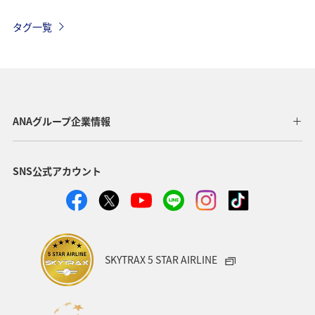
関東・甲信越地方
アクティビティ
自然・植物
タグ一覧
趣味
温泉
四国地方
東北地方
アユ
関西地方
東京都
高知県
ホテル
歴史・文化・芸術
神奈川県
北陸地方
長崎県
ANAグループ企業情報
ヤマメ
福岡県
ワカサギ
トラウト
SNS公式アカウント
静岡県
鹿児島県
兵庫県
中国地方
アオリイカ
宮崎県
マダイ
大分県
イワナ
秋田県
家族旅行
栃木県
ライフ
SKYTRAX 5 STAR AIRLINE
群馬県
マイルを貯める
愛媛県
熊本県
福島県
和歌山県
長野県
山形県
石川県