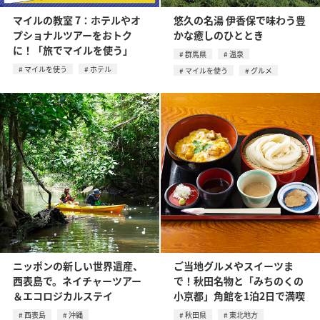
マイルの教室 7：ホテルやオ
悠久の名湯 伊香保で味わう豊
プショナルツアーをおトク
かな癒しのひととき
に！「旅でマイルを使う」
群馬県
温泉
マイルを使う
ホテル
マイルを使う
グルメ
ニッポンの新しい世界遺産、
ご当地グルメやスイーツま
西表島で。ネイチャーツアー
で！秋田名物と「みちのくの
＆エコロジカルステイ
小京都」角館を1泊2日で満喫
西表島
沖縄
秋田県
東北地方