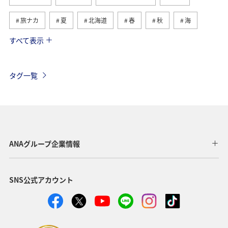
旅ナカ
夏
北海道
春
秋
海
すべて表示
川
グルメ
冬
九州地方
湖
沖縄
関東・甲信越地方
アクティビティ
自然・植物
タグ一覧
趣味
温泉
四国地方
東北地方
アユ
関西地方
東京都
高知県
ホテル
歴史・文化・芸術
神奈川県
北陸地方
長崎県
ANAグループ企業情報
ヤマメ
福岡県
ワカサギ
トラウト
SNS公式アカウント
静岡県
鹿児島県
兵庫県
中国地方
アオリイカ
宮崎県
マダイ
大分県