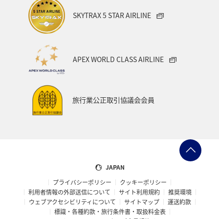
イワナ
秋田県
家族旅行
栃木県
ライフ
SKYTRAX 5 STAR AIRLINE
群馬県
マイルを貯める
愛媛県
熊本県
福島県
和歌山県
長野県
山形県
石川県
APEX WORLD CLASS AIRLINE
千葉県
アマゴ
メジナ
青森県
大阪府
岐阜県
ワーケーション
宮城県
東海地方
旅行業公正取引協議会会員
ANAのふるさと納税
一人旅
旅アト
クロダイ
ANAマイレージクラブ
徳島県
佐賀県
京都府
滋賀県
富山県
日常
福井県
JAPAN
プライバシーポリシー
クッキーポリシー
マイルを使う
岩手県
島根県
山梨県
利用者情報の外部送信について
サイト利用規約
推奨環境
ウェブアクセシビリティについて
サイトマップ
運送約款
広島県
世界遺産
ANA CA's Note
埼玉県
標識・各種約款・旅行条件書・取扱料金表