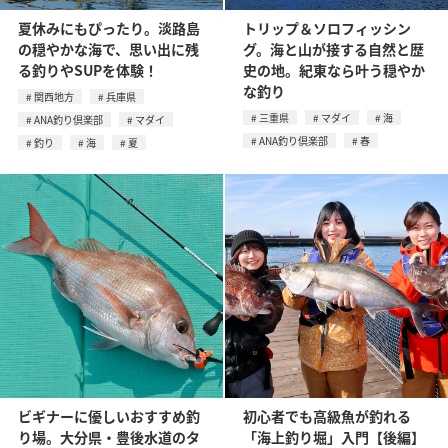
夏休みにもぴったり。淡路島
トリップ＆ソロフィッシン
の穏やかな海で、思い出に残
グ。海と山が接する自然と歴
る釣りやSUPを体験！
史の地。紀東なら叶う穏やか
な釣り
関西地方
兵庫県
三重県
マダイ
海
ANA釣り倶楽部
マダイ
ANA釣り倶楽部
春
釣り
海
夏
ビギナーに優しいおすすめ釣
初心者でも高級魚が釣れる
り場。大分県・豊後水道のタ
「海上釣り堀」入門【後編】