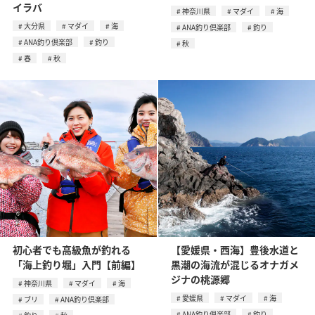
イラバ
神奈川県
マダイ
海
大分県
マダイ
海
ANA釣り倶楽部
釣り
ANA釣り倶楽部
釣り
秋
春
秋
初心者でも高級魚が釣れる
【愛媛県・西海】豊後水道と
「海上釣り堀」入門【前編】
黒潮の海流が混じるオナガメ
ジナの桃源郷
神奈川県
マダイ
海
愛媛県
マダイ
海
ブリ
ANA釣り倶楽部
ANA釣り倶楽部
釣り