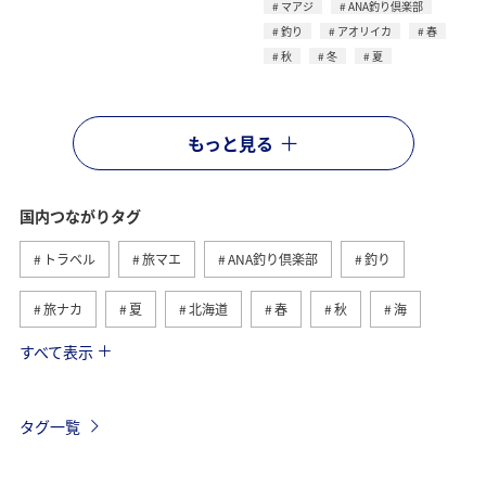
マアジ
ANA釣り倶楽部
釣り
アオリイカ
春
秋
冬
夏
もっと見る
国内つながりタグ
トラベル
旅マエ
ANA釣り倶楽部
釣り
旅ナカ
夏
北海道
春
秋
海
すべて表示
川
グルメ
冬
九州地方
湖
沖縄
関東・甲信越地方
アクティビティ
自然・植物
タグ一覧
趣味
温泉
四国地方
東北地方
アユ