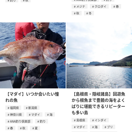
釣り
秋
メジナ
クロダイ
春
秋
冬
【マダイ】いつか会いたい憧
【島根県・隠岐諸島】回遊魚
れの魚
から根魚まで豊饒の海をよく
ばりに堪能できるリピーター
福岡県
新潟県
も多い島
神奈川県
マダイ
海
島根県
イシダイ
ANA釣り倶楽部
釣り
マダイ
海
ブリ
春
秋
夏