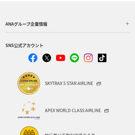
関西地方
東京都
高知県
ホテル
歴史・文化・芸術
神奈川県
北陸地方
長崎県
ANAグループ企業情報
ヤマメ
福岡県
ワカサギ
トラウト
SNS公式アカウント
静岡県
鹿児島県
兵庫県
中国地方
アオリイカ
宮崎県
マダイ
大分県
イワナ
秋田県
家族旅行
栃木県
ライフ
SKYTRAX 5 STAR AIRLINE
群馬県
マイルを貯める
愛媛県
熊本県
福島県
和歌山県
長野県
山形県
石川県
APEX WORLD CLASS AIRLINE
千葉県
アマゴ
メジナ
青森県
大阪府
岐阜県
ワーケーション
宮城県
東海地方