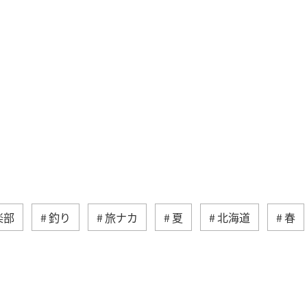
楽部
釣り
旅ナカ
夏
北海道
春
湖
沖縄
関東・甲信越地方
アクティビ
アユ
関西地方
東京都
高知県
ホテル