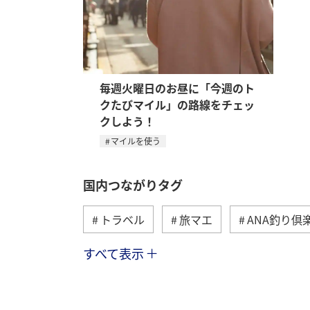
毎週火曜日のお昼に「今週のト
クたびマイル」の路線をチェッ
クしよう！
マイルを使う
国内つながりタグ
トラベル
旅マエ
ANA釣り倶
すべて表示
川
グルメ
冬
九州地方
温泉
四国地方
東北地方