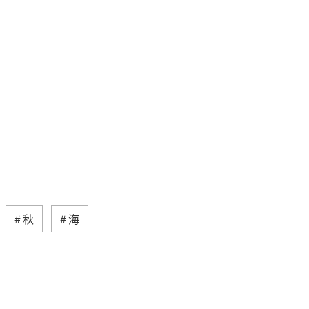
秋
海
ティ
自然・植物
趣味
歴史・文化・芸術
神奈川県