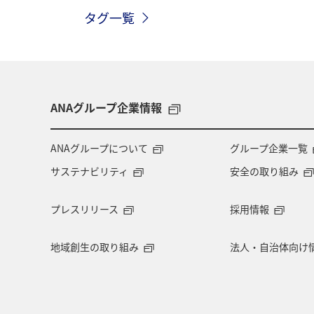
タグ一覧
北陸地方
長崎県
ヤマメ
アオリイカ
宮崎県
マダイ
マイルを貯める
愛媛県
熊本
ANAグループ企業情報
メジナ
青森県
大阪府
ANAグループについて
グループ企業一覧
サステナビリティ
安全の取り組み
旅アト
クロダイ
ANAマイレ
プレスリリース
採用情報
マイルを使う
岩手県
島根県
地域創生の取り組み
法人・自治体向け
ロウニンアジ（GT）
愛知県
西表島
コイ
海外
空港