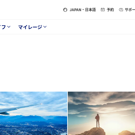
JAPAN
・日本語
予約
サポ
イフ
マイレージ