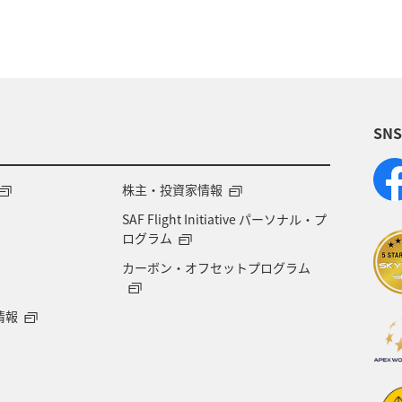
福岡県
ワカサギ
トラウト
静岡県
鹿
大分県
イワナ
秋田県
家族旅行
栃
SN
県
福島県
和歌山県
長野県
山形県
岐阜県
ワーケーション
宮城県
東海地方
株主・投資家情報
SAF Flight Initiative パーソナル・プ
ージクラブ
徳島県
佐賀県
京都府
滋賀
ログラム
カーボン・オフセットプログラム
山梨県
広島県
世界遺産
ANA CA's Not
情報
旅館
山口県
香川県
新潟県
三重県
グルメ
ショッピング＆ライフ
タチウオ
鳥取