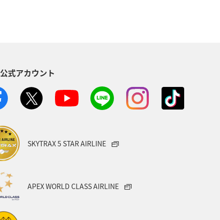
児島県
兵庫県
中国地方
木県
ライフ
群馬県
S公式アカウント
石川県
千葉県
アマゴ
ANAのふるさと納税
一人旅
県
富山県
日常
福井県
SKYTRAX 5 STAR AIRLINE
e
埼玉県
茨城県
ツアー
キャンプ・グランピング
APEX WORLD CLASS AIRLINE
県
沖縄県
ANAグルメマイル