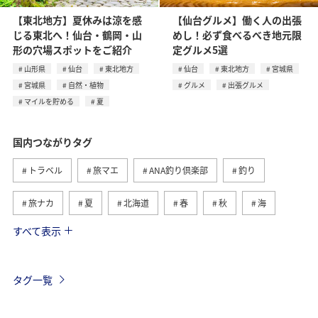
【東北地方】夏休みは涼を感
【仙台グルメ】働く人の出張
じる東北へ！仙台・鶴岡・山
めし！必ず食べるべき地元限
形の穴場スポットをご紹介
定グルメ5選
山形県
仙台
東北地方
仙台
東北地方
宮城県
宮城県
自然・植物
グルメ
出張グルメ
マイルを貯める
夏
国内つながりタグ
トラベル
旅マエ
ANA釣り倶楽部
釣り
旅ナカ
夏
北海道
春
秋
海
すべて表示
川
グルメ
冬
九州地方
湖
沖縄
関東・甲信越地方
アクティビティ
自然・植物
タグ一覧
趣味
温泉
四国地方
東北地方
アユ