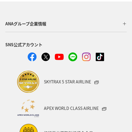
関西地方
東京都
高知県
ホテル
歴史・文化・芸術
神奈川県
北陸地方
長崎県
ANAグループ企業情報
ヤマメ
福岡県
ワカサギ
トラウト
SNS公式アカウント
静岡県
鹿児島県
兵庫県
中国地方
アオリイカ
宮崎県
マダイ
大分県
イワナ
秋田県
家族旅行
栃木県
ライフ
SKYTRAX 5 STAR AIRLINE
群馬県
マイルを貯める
愛媛県
熊本県
福島県
和歌山県
長野県
山形県
石川県
APEX WORLD CLASS AIRLINE
千葉県
アマゴ
メジナ
青森県
大阪府
岐阜県
ワーケーション
宮城県
東海地方