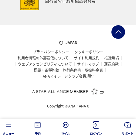
旅行業公正取引協議会会員
ANAのふるさと納税
一人旅
旅アト
クロダイ
ANAマイレージクラブ
徳島県
佐賀県
京都府
滋賀県
富山県
日常
福井県
JAPAN
プライバシーポリシー
クッキーポリシー
マイルを使う
岩手県
島根県
山梨県
利用者情報の外部送信について
サイト利用規約
推奨環境
ウェブアクセシビリティについて
サイトマップ
運送約款
広島県
世界遺産
ANA CA's Note
埼玉県
標識・各種約款・旅行条件書・取扱料金表
ANAマイレージクラブ会員規約
茨城県
ロウニンアジ（GT）
愛知県
旅館
山口県
香川県
新潟県
三重県
ツアー
Copyright ©
ANA・ANA X
キャンプ・グランピング
西表島
コイ
海外
空港グルメ
ショッピング＆ライフ
タチウオ
メニュー
予約
マイル
ログイン
サポート
鳥取県
沖縄県
ANAグルメマイル