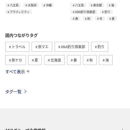
八丈島
大阪府
沖縄
八丈島
東京都
海
アクティビティ
ANA釣り倶楽部
釣り
春
秋
冬
夏
国内つながりタグ
トラベル
旅マエ
ANA釣り倶楽部
釣り
旅ナカ
夏
北海道
春
秋
海
すべて表示
川
グルメ
冬
九州地方
湖
沖縄
関東・甲信越地方
アクティビティ
自然・植物
タグ一覧
趣味
温泉
四国地方
東北地方
アユ
関西地方
東京都
高知県
ホテル
歴史・文化・芸術
神奈川県
北陸地方
長崎県