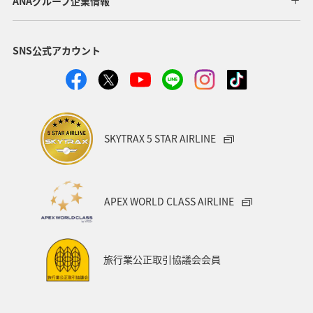
ANAグループ企業情報
ヤマメ
福岡県
ワカサギ
トラウト
SNS公式アカウント
静岡県
鹿児島県
兵庫県
中国地方
アオリイカ
宮崎県
マダイ
大分県
イワナ
秋田県
家族旅行
栃木県
ライフ
SKYTRAX 5 STAR AIRLINE
群馬県
マイルを貯める
愛媛県
熊本県
福島県
和歌山県
長野県
山形県
石川県
APEX WORLD CLASS AIRLINE
千葉県
アマゴ
メジナ
青森県
大阪府
岐阜県
ワーケーション
宮城県
東海地方
旅行業公正取引協議会会員
ANAのふるさと納税
一人旅
旅アト
クロダイ