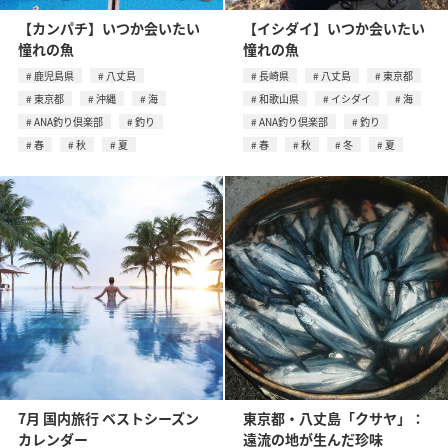
【カンパチ】いつか会いたい
【イシダイ】いつか会いたい
憧れの魚
憧れの魚
鹿児島県
八丈島
長崎県
八丈島
東京都
東京都
沖縄
海
和歌山県
イシダイ
海
ANA釣り倶楽部
釣り
ANA釣り倶楽部
釣り
春
秋
夏
春
秋
冬
夏
7月 国内旅行 ベストシーズン
東京都・八丈島「クサヤ」：
カレンダー
遠流の地が生んだ珍味