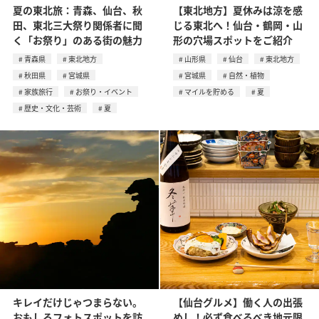
夏の東北旅：青森、仙台、秋
【東北地方】夏休みは涼を感
田、東北三大祭り関係者に聞
じる東北へ！仙台・鶴岡・山
く「お祭り」のある街の魅力
形の穴場スポットをご紹介
青森県
東北地方
山形県
仙台
東北地方
秋田県
宮城県
宮城県
自然・植物
家族旅行
お祭り・イベント
マイルを貯める
夏
歴史・文化・芸術
夏
キレイだけじゃつまらない。
【仙台グルメ】働く人の出張
おもしろフォトスポットを訪
めし！必ず食べるべき地元限