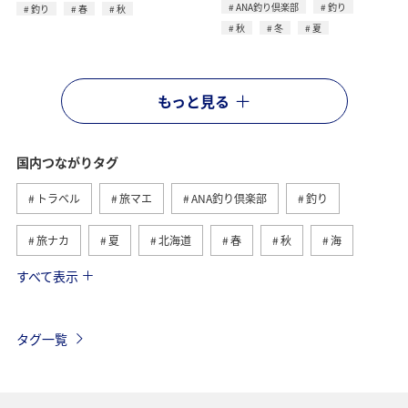
ANA釣り倶楽部
釣り
釣り
春
秋
秋
冬
夏
もっと見る
国内つながりタグ
トラベル
旅マエ
ANA釣り倶楽部
釣り
旅ナカ
夏
北海道
春
秋
海
すべて表示
川
グルメ
冬
九州地方
湖
沖縄
関東・甲信越地方
アクティビティ
自然・植物
タグ一覧
趣味
温泉
四国地方
東北地方
アユ
関西地方
東京都
高知県
ホテル