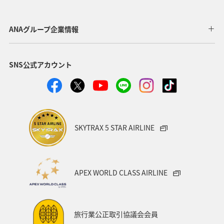
歴史・文化・芸術
神奈川県
北陸地方
長崎県
ANAグループ企業情報
ヤマメ
福岡県
ワカサギ
トラウト
SNS公式アカウント
静岡県
鹿児島県
兵庫県
中国地方
アオリイカ
宮崎県
マダイ
大分県
イワナ
秋田県
家族旅行
栃木県
ライフ
SKYTRAX 5 STAR AIRLINE
群馬県
マイルを貯める
愛媛県
熊本県
福島県
和歌山県
長野県
山形県
石川県
APEX WORLD CLASS AIRLINE
千葉県
アマゴ
メジナ
青森県
大阪府
岐阜県
ワーケーション
宮城県
東海地方
旅行業公正取引協議会会員