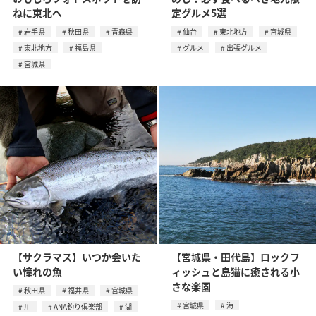
ねに東北へ
定グルメ5選
岩手県
秋田県
青森県
仙台
東北地方
宮城県
東北地方
福島県
グルメ
出張グルメ
宮城県
【サクラマス】いつか会いた
【宮城県・田代島】ロックフ
い憧れの魚
ィッシュと島猫に癒される小
さな楽園
秋田県
福井県
宮城県
宮城県
海
川
ANA釣り倶楽部
湖