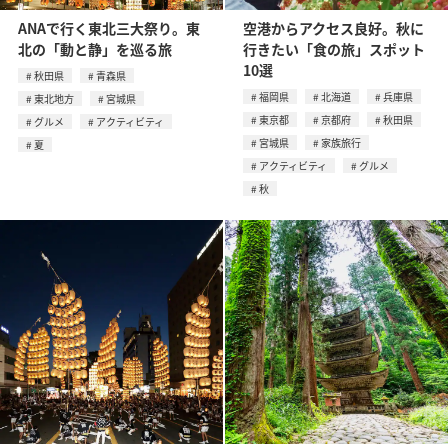
ANAで行く東北三大祭り。東
空港からアクセス良好。秋に
北の「動と静」を巡る旅
行きたい「食の旅」スポット
10選
秋田県
青森県
福岡県
北海道
兵庫県
東北地方
宮城県
東京都
京都府
秋田県
グルメ
アクティビティ
宮城県
家族旅行
夏
アクティビティ
グルメ
秋