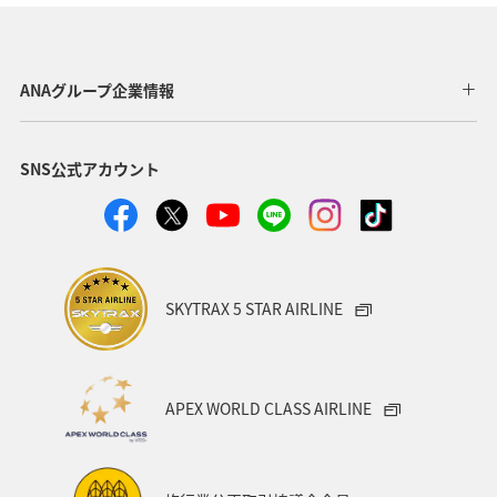
関西地方
東京都
高知県
ホテル
歴史・文化・芸術
神奈川県
北陸地方
長崎県
ANAグループ企業情報
ヤマメ
福岡県
ワカサギ
トラウト
SNS公式アカウント
静岡県
鹿児島県
兵庫県
中国地方
アオリイカ
宮崎県
マダイ
大分県
イワナ
秋田県
家族旅行
栃木県
ライフ
SKYTRAX 5 STAR AIRLINE
群馬県
マイルを貯める
愛媛県
熊本県
福島県
和歌山県
長野県
山形県
石川県
APEX WORLD CLASS AIRLINE
千葉県
アマゴ
メジナ
青森県
大阪府
岐阜県
ワーケーション
宮城県
東海地方