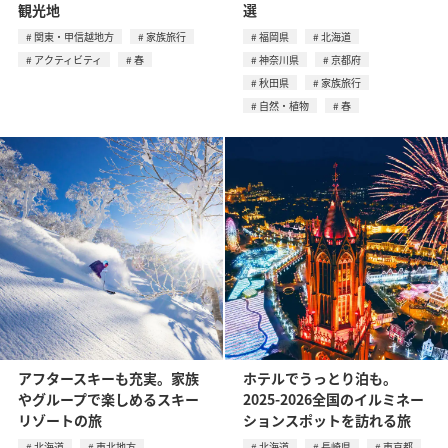
観光地
選
関東・甲信越地方
家族旅行
福岡県
北海道
アクティビティ
春
神奈川県
京都府
秋田県
家族旅行
自然・植物
春
アフタースキーも充実。家族
ホテルでうっとり泊も。
やグループで楽しめるスキー
2025-2026全国のイルミネー
リゾートの旅
ションスポットを訪れる旅
北海道
東北地方
北海道
長崎県
東京都