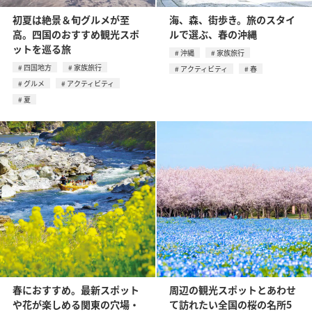
初夏は絶景＆旬グルメが至
海、森、街歩き。旅のスタイ
高。四国のおすすめ観光スポ
ルで選ぶ、春の沖縄
ットを巡る旅
沖縄
家族旅行
四国地方
家族旅行
アクティビティ
春
グルメ
アクティビティ
夏
春におすすめ。最新スポット
周辺の観光スポットとあわせ
や花が楽しめる関東の穴場・
て訪れたい全国の桜の名所5