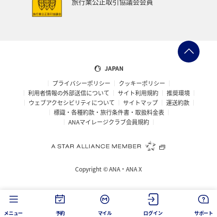
旅行業公正取引協議会会員
ANAのふるさと納税
一人旅
旅アト
クロダイ
ANAマイレージクラブ
徳島県
佐賀県
京都府
滋賀県
富山県
日常
福井県
JAPAN
プライバシーポリシー
クッキーポリシー
マイルを使う
岩手県
島根県
山梨県
利用者情報の外部送信について
サイト利用規約
推奨環境
ウェブアクセシビリティについて
サイトマップ
運送約款
広島県
世界遺産
ANA CA's Note
埼玉県
標識・各種約款・旅行条件書・取扱料金表
ANAマイレージクラブ会員規約
茨城県
ロウニンアジ（GT）
愛知県
旅館
山口県
香川県
新潟県
三重県
ツアー
Copyright ©
ANA・ANA X
キャンプ・グランピング
西表島
コイ
海外
空港グルメ
ショッピング＆ライフ
タチウオ
メニュー
予約
マイル
ログイン
サポート