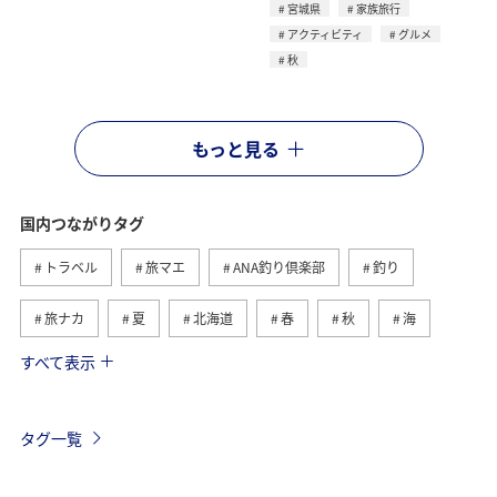
宮城県
家族旅行
アクティビティ
グルメ
秋
もっと見る
国内つながりタグ
トラベル
旅マエ
ANA釣り倶楽部
釣り
旅ナカ
夏
北海道
春
秋
海
すべて表示
川
グルメ
冬
九州地方
湖
沖縄
関東・甲信越地方
アクティビティ
自然・植物
タグ一覧
趣味
温泉
四国地方
東北地方
アユ