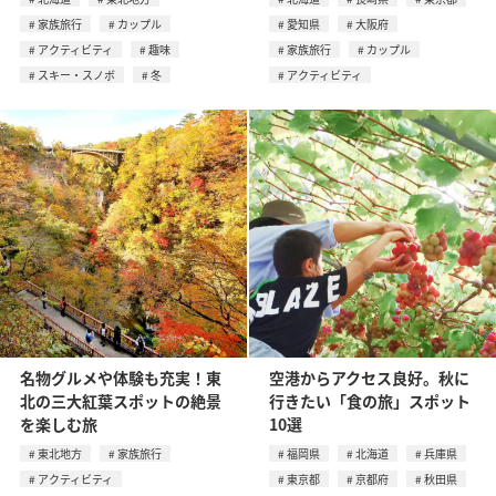
家族旅行
カップル
愛知県
大阪府
アクティビティ
趣味
家族旅行
カップル
スキー・スノボ
冬
アクティビティ
名物グルメや体験も充実！東
空港からアクセス良好。秋に
北の三大紅葉スポットの絶景
行きたい「食の旅」スポット
を楽しむ旅
10選
東北地方
家族旅行
福岡県
北海道
兵庫県
アクティビティ
東京都
京都府
秋田県