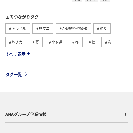
国内つながりタグ
トラベル
旅マエ
ANA釣り倶楽部
釣り
旅ナカ
夏
北海道
春
秋
海
すべて表示
川
グルメ
冬
九州地方
湖
沖縄
関東・甲信越地方
アクティビティ
自然・植物
タグ一覧
趣味
温泉
四国地方
東北地方
アユ
関西地方
東京都
高知県
ホテル
歴史・文化・芸術
神奈川県
北陸地方
長崎県
ANAグループ企業情報
ヤマメ
福岡県
ワカサギ
トラウト