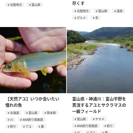
尽くす
北陸地方
富山県
北陸地方
富山県
温泉
グルメ
冬
【天然アユ】いつか会いたい
富山県・神通川：富山平野を
憧れの魚
貫流するアユとサクラマスの
一級フィールド
北海道
富山県
熊本県
富山県
ヤマメ
川
ANA釣り倶楽部
ANA釣り倶楽部
釣り
釣り
アユ
夏
川
アユ
夏