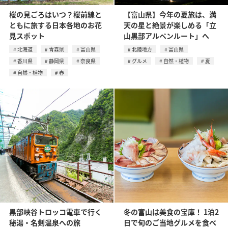
桜の見ごろはいつ？桜前線と
【富山県】今年の夏旅は、満
ともに旅する日本各地のお花
天の星と絶景が楽しめる「立
見スポット
山黒部アルペンルート」へ
北海道
青森県
富山県
北陸地方
富山県
香川県
静岡県
奈良県
グルメ
自然・植物
夏
自然・植物
春
黒部峡谷トロッコ電車で行く
冬の富山は美食の宝庫！ 1泊2
秘湯・名剣温泉への旅
日で旬のご当地グルメを食べ