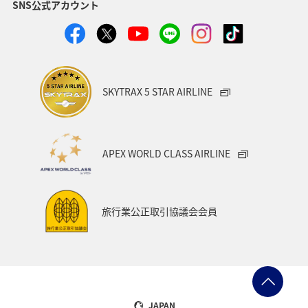
SNS公式アカウント
静岡県
鹿児島県
兵庫県
中国地方
アオリイカ
宮崎県
マダイ
大分県
イワナ
秋田県
家族旅行
栃木県
ライフ
SKYTRAX 5 STAR AIRLINE
群馬県
マイルを貯める
愛媛県
熊本県
福島県
和歌山県
長野県
山形県
石川県
APEX WORLD CLASS AIRLINE
千葉県
アマゴ
メジナ
青森県
大阪府
岐阜県
ワーケーション
宮城県
東海地方
旅行業公正取引協議会会員
ANAのふるさと納税
一人旅
旅アト
クロダイ
ANAマイレージクラブ
徳島県
佐賀県
京都府
滋賀県
富山県
日常
福井県
JAPAN