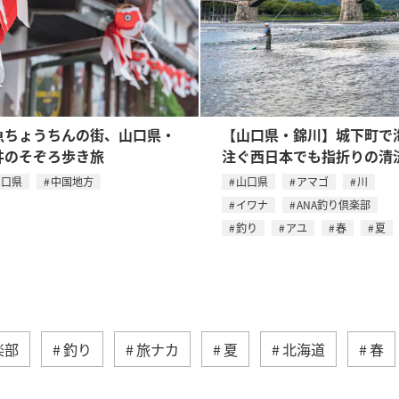
魚ちょうちんの街、山口県・
【山口県・錦川】城下町で
井のそぞろ歩き旅
注ぐ西日本でも指折りの清
山口県
中国地方
山口県
アマゴ
川
イワナ
ANA釣り倶楽部
釣り
アユ
春
夏
楽部
釣り
旅ナカ
夏
北海道
春
湖
沖縄
関東・甲信越地方
アクティビ