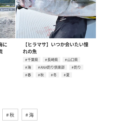
海に
【ヒラマサ】いつか会いたい憧
流
れの魚
千葉県
長崎県
山口県
海
ANA釣り倶楽部
釣り
春
秋
冬
夏
秋
海
ティ
自然・植物
趣味