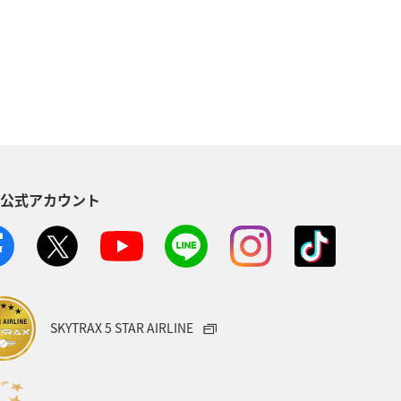
歴史・文化・芸術
神奈川県
児島県
兵庫県
中国地方
木県
ライフ
群馬県
S公式アカウント
石川県
千葉県
アマゴ
ANAのふるさと納税
一人旅
県
富山県
日常
福井県
SKYTRAX 5 STAR AIRLINE
e
埼玉県
茨城県
ツアー
キャンプ・グランピング