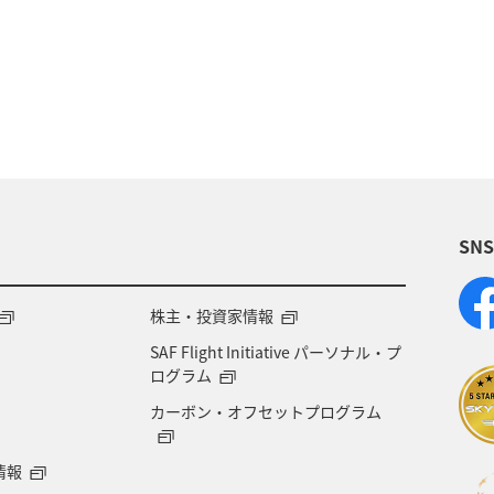
アユ
関西地方
東京都
高知県
ホテル
福岡県
ワカサギ
トラウト
静岡県
鹿
大分県
イワナ
秋田県
家族旅行
栃
SN
県
福島県
和歌山県
長野県
山形県
岐阜県
ワーケーション
宮城県
東海地方
株主・投資家情報
SAF Flight Initiative パーソナル・プ
ージクラブ
徳島県
佐賀県
京都府
滋賀
ログラム
カーボン・オフセットプログラム
山梨県
広島県
世界遺産
ANA CA's Not
情報
旅館
山口県
香川県
新潟県
三重県