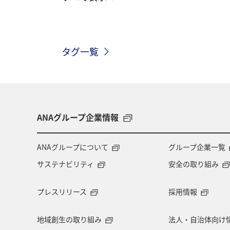
温泉
四国地方
東北地方
タグ一覧
北陸地方
長崎県
ヤマメ
アオリイカ
宮崎県
マダイ
マイルを貯める
愛媛県
熊本
ANAグループ企業情報
メジナ
青森県
大阪府
ANAグループについて
グループ企業一覧
サステナビリティ
安全の取り組み
旅アト
クロダイ
ANAマイレ
プレスリリース
採用情報
マイルを使う
岩手県
島根県
地域創生の取り組み
法人・自治体向け
ロウニンアジ（GT）
愛知県