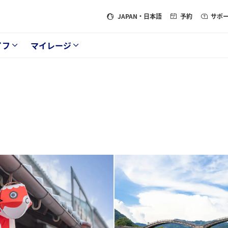
JAPAN
・日本語
予約
サポ
イフ
マイレージ