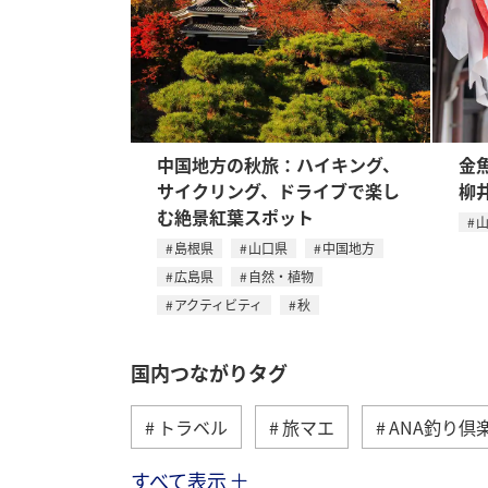
中国地方の秋旅：ハイキング、
金
サイクリング、ドライブで楽し
柳
む絶景紅葉スポット
島根県
山口県
中国地方
広島県
自然・植物
アクティビティ
秋
国内つながりタグ
トラベル
旅マエ
ANA釣り倶
すべて表示
川
グルメ
冬
九州地方