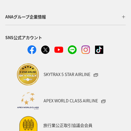
歴史・文化・芸術
神奈川県
北陸地方
長崎県
ANAグループ企業情報
ヤマメ
福岡県
ワカサギ
トラウト
SNS公式アカウント
静岡県
鹿児島県
兵庫県
中国地方
アオリイカ
宮崎県
マダイ
大分県
イワナ
秋田県
家族旅行
栃木県
ライフ
SKYTRAX 5 STAR AIRLINE
群馬県
マイルを貯める
愛媛県
熊本県
福島県
和歌山県
長野県
山形県
石川県
APEX WORLD CLASS AIRLINE
千葉県
アマゴ
メジナ
青森県
大阪府
岐阜県
ワーケーション
宮城県
東海地方
旅行業公正取引協議会会員