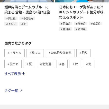
瀬戸内海とデニムのブルーに
日本にもエーゲ海があった?!
染まる 倉敷・児島の1泊2日旅
ギリシャのリゾート気分が味
わえるスポット
岡山県
中国地方
岡山県
埼玉県
広島県
グルメ
夏
香川県
高知県
国内つながりタグ
トラベル
旅マエ
ANA釣り倶楽部
釣り
旅ナカ
夏
北海道
春
秋
海
すべて表示
川
グルメ
冬
九州地方
湖
沖縄
関東・甲信越地方
アクティビティ
自然・植物
タグ一覧
趣味
温泉
四国地方
東北地方
アユ
関西地方
東京都
高知県
ホテル