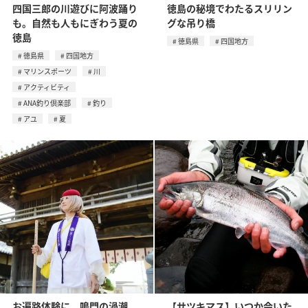
四国三郎の川遊びに阿波踊り
徳島の秘境でわたるスリリン
も。自然も人もにぎわう夏の
グな吊り橋
徳島
徳島県
四国地方
徳島県
四国地方
マリンスポーツ
川
アクティビティ
ANA釣り倶楽部
釣り
アユ
夏
お遍路体験に、鳴門の渦潮、
【サツキマス】いつか会いた