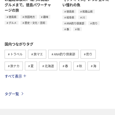
グルメまで。徳島パワーチャ
い憧れの魚
ージの旅
徳島県
和歌山県
徳島県
四国地方
趣味
岐阜県
川
グルメ
歴史・文化・芸術
ANA釣り倶楽部
釣り
春
秋
国内つながりタグ
トラベル
旅マエ
ANA釣り倶楽部
釣り
旅ナカ
夏
北海道
春
秋
海
すべて表示
川
グルメ
冬
九州地方
湖
沖縄
関東・甲信越地方
アクティビティ
自然・植物
タグ一覧
趣味
温泉
四国地方
東北地方
アユ
関西地方
東京都
高知県
ホテル