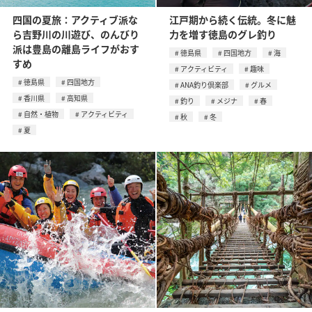
四国の夏旅：アクティブ派な
江戸期から続く伝統。冬に魅
ら吉野川の川遊び、のんびり
力を増す徳島のグレ釣り
派は豊島の離島ライフがおす
徳島県
四国地方
海
すめ
アクティビティ
趣味
徳島県
四国地方
ANA釣り倶楽部
グルメ
香川県
高知県
釣り
メジナ
春
自然・植物
アクティビティ
秋
冬
夏