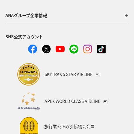
歴史・文化・芸術
神奈川県
北陸地方
長崎県
ANAグループ企業情報
ヤマメ
福岡県
ワカサギ
トラウト
SNS公式アカウント
静岡県
鹿児島県
兵庫県
中国地方
アオリイカ
宮崎県
マダイ
大分県
イワナ
秋田県
家族旅行
栃木県
ライフ
SKYTRAX 5 STAR AIRLINE
群馬県
マイルを貯める
愛媛県
熊本県
福島県
和歌山県
長野県
山形県
石川県
APEX WORLD CLASS AIRLINE
千葉県
アマゴ
メジナ
青森県
大阪府
岐阜県
ワーケーション
宮城県
東海地方
旅行業公正取引協議会会員