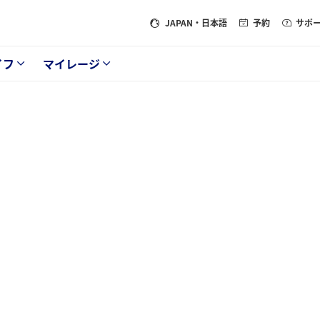
JAPAN
・日本語
予約
サポ
イフ
マイレージ