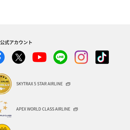
児島県
兵庫県
中国地方
木県
ライフ
群馬県
S公式アカウント
石川県
千葉県
アマゴ
ANAのふるさと納税
一人旅
県
富山県
日常
福井県
SKYTRAX 5 STAR AIRLINE
e
埼玉県
茨城県
ツアー
キャンプ・グランピング
APEX WORLD CLASS AIRLINE
県
沖縄県
ANAグルメマイル