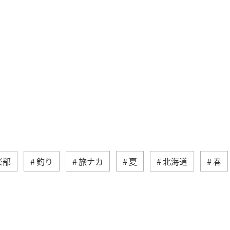
楽部
釣り
旅ナカ
夏
北海道
春
湖
沖縄
関東・甲信越地方
アクティビ
アユ
関西地方
東京都
高知県
ホテル