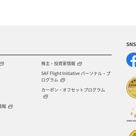
福岡県
ワカサギ
トラウト
静岡県
鹿
大分県
イワナ
秋田県
家族旅行
栃
SN
県
福島県
和歌山県
長野県
山形県
岐阜県
ワーケーション
宮城県
東海地方
株主・投資家情報
SAF Flight Initiative パーソナル・プ
ージクラブ
徳島県
佐賀県
京都府
滋賀
ログラム
カーボン・オフセットプログラム
山梨県
広島県
世界遺産
ANA CA's Not
情報
旅館
山口県
香川県
新潟県
三重県
グルメ
ショッピング＆ライフ
タチウオ
鳥取