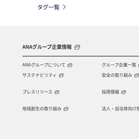
タグ一覧
北陸地方
長崎県
ヤマメ
アオリイカ
宮崎県
マダイ
マイルを貯める
愛媛県
熊本
ANAグループ企業情報
メジナ
青森県
大阪府
ANAグループについて
グループ企業一覧
サステナビリティ
安全の取り組み
旅アト
クロダイ
ANAマイレ
プレスリリース
採用情報
マイルを使う
岩手県
島根県
地域創生の取り組み
法人・自治体向け
ロウニンアジ（GT）
愛知県
西表島
コイ
海外
空港