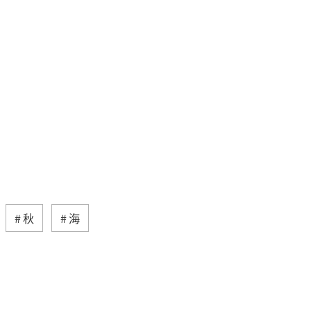
秋
海
ティ
自然・植物
趣味
歴史・文化・芸術
神奈川県