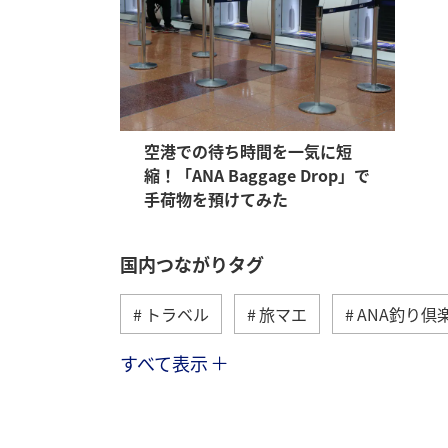
空港での待ち時間を一気に短
縮！「ANA Baggage Drop」で
手荷物を預けてみた
国内つながりタグ
トラベル
旅マエ
ANA釣り倶
すべて表示
川
グルメ
冬
九州地方
温泉
四国地方
東北地方