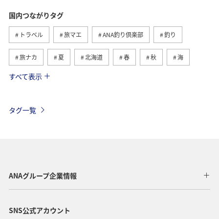
国内つながりタグ
トラベル
旅マエ
ANA釣り倶楽部
釣り
旅ナカ
夏
北海道
春
秋
海
すべて表示
川
グルメ
冬
九州地方
湖
沖縄
関東・甲信越地方
アクティビティ
自然・植物
タグ一覧
趣味
温泉
四国地方
東北地方
アユ
関西地方
東京都
高知県
ホテル
歴史・文化・芸術
神奈川県
北陸地方
長崎県
ANAグループ企業情報
ヤマメ
福岡県
ワカサギ
トラウト
SNS公式アカウント
静岡県
鹿児島県
兵庫県
中国地方