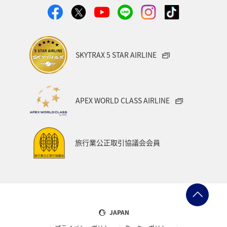
アオリイカ
宮崎県
マダイ
大分県
イワナ
秋田県
家族旅行
栃木県
ライフ
SKYTRAX 5 STAR AIRLINE
群馬県
マイルを貯める
愛媛県
熊本県
福島県
和歌山県
長野県
山形県
石川県
APEX WORLD CLASS AIRLINE
千葉県
アマゴ
メジナ
青森県
大阪府
岐阜県
ワーケーション
宮城県
東海地方
旅行業公正取引協議会会員
ANAのふるさと納税
一人旅
旅アト
クロダイ
ANAマイレージクラブ
徳島県
佐賀県
京都府
滋賀県
富山県
日常
福井県
JAPAN