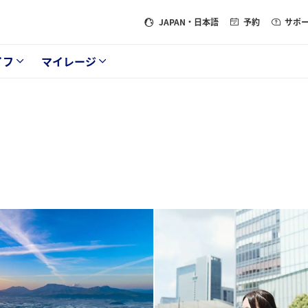
JAPAN
・日本語
予約
サポ
イフ
マイレージ