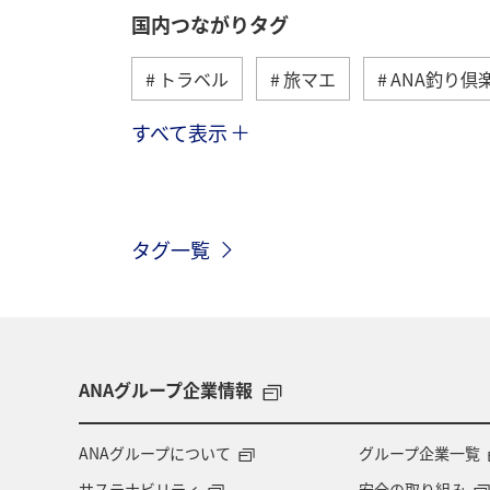
国内つながりタグ
トラベル
旅マエ
ANA釣り倶
すべて表示
川
グルメ
冬
九州地方
温泉
四国地方
東北地方
タグ一覧
北陸地方
長崎県
ヤマメ
アオリイカ
宮崎県
マダイ
マイルを貯める
愛媛県
熊本
ANAグループ企業情報
メジナ
青森県
大阪府
ANAグループについて
グループ企業一覧
サステナビリティ
安全の取り組み