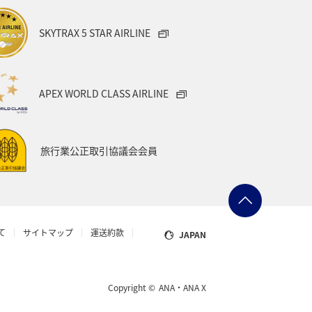
県
富山県
日常
福井県
SKYTRAX 5 STAR AIRLINE
e
埼玉県
茨城県
ツアー
キャンプ・グランピング
APEX WORLD CLASS AIRLINE
県
沖縄県
ANAグルメマイル
旅行業公正取引協議会会員
機
函館
宮古島
ゴルフ
日本の歴史・文化・芸術
知床
て
サイトマップ
運送約款
JAPAN
旅の準備
レミアムメンバー
カップル
Copyright ©
ANA・ANA X