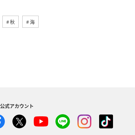
秋
海
ティ
自然・植物
趣味
歴史・文化・芸術
神奈川県
児島県
兵庫県
中国地方
木県
ライフ
群馬県
S公式アカウント
石川県
千葉県
アマゴ
ANAのふるさと納税
一人旅