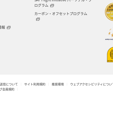
ージクラブ
徳島県
佐賀県
京都府
滋賀
ログラム
カーボン・オフセットプログラム
山梨県
広島県
世界遺産
ANA CA's Not
情報
旅館
山口県
香川県
新潟県
三重県
グルメ
ショッピング＆ライフ
タチウオ
鳥取
イシダイ
八丈島
ANAのサービス
飛行
ワーケーション（家族）
ワーケーション（単身）
送信について
サイト利用規約
推奨環境
ウェブアクセシビリティについ
金沢
奈良県
日光
釧路
東北海道
ラブ会員規約
年末年始の関西地方の旅行・グルメ
フナ
プ