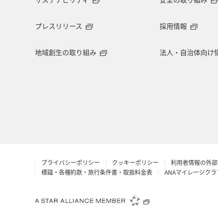
旅アト
クロダイ
ANAマイレ
プレスリリース
採用情報
マイルを使う
岩手県
島根県
地域創生の取り組み
法人・自治体向け
ロウニンアジ（GT）
愛知県
西表島
コイ
海外
空港
ANAショッピング A-style
マアジ
アプリ
予約
石垣
夜景
プライバシーポリシー
クッキーポリシー
利用者情報の外部
ブリ
スズキ
スキー・スノボ
標識・各種約款・旅行条件書・取扱料金表
ANAマイレージク
秋のアクティビティ
サイクリング