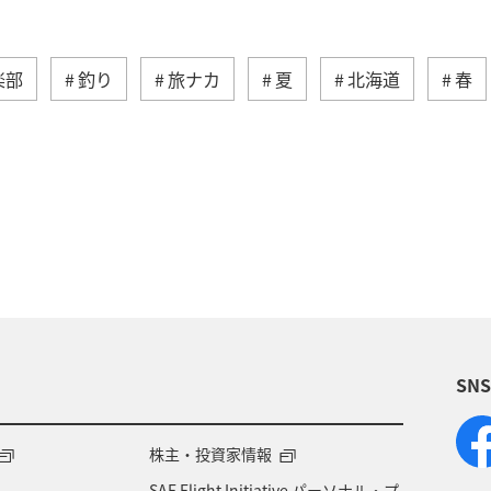
楽部
釣り
旅ナカ
夏
北海道
春
湖
沖縄
関東・甲信越地方
アクティビ
アユ
関西地方
東京都
高知県
ホテル
福岡県
ワカサギ
トラウト
静岡県
鹿
大分県
イワナ
秋田県
家族旅行
栃
SN
県
福島県
和歌山県
長野県
山形県
岐阜県
ワーケーション
宮城県
東海地方
株主・投資家情報
SAF Flight Initiative パーソナル・プ