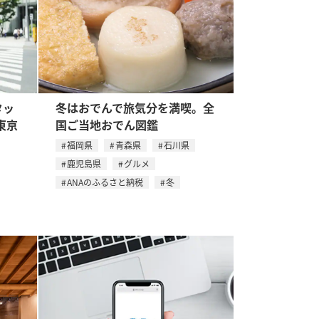
タッ
冬はおでんで旅気分を満喫。全
東京
国ご当地おでん図鑑
福岡県
青森県
石川県
鹿児島県
グルメ
ANAのふるさと納税
冬