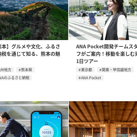
熊本】グルメや文化、ふるさ
ANA Pocket開発チームス
納税を通じて知る、熊本の魅
フがご案内！移動を楽しむ
。
1日ツアー
九州地方
熊本県
東京都
関東・甲信越地方
NAのふるさと納税
ANA Pocket