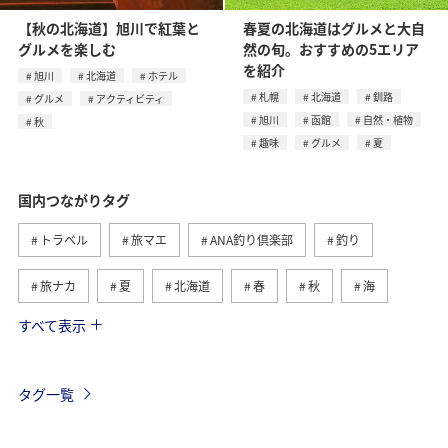
【秋の北海道】旭川で紅葉と
春夏の北海道はグルメと大自
グルメを楽しむ
然の旬。おすすめの5エリア
を紹介
旭川
北海道
ホテル
札幌
北海道
釧路
グルメ
アクティビティ
旭川
函館
自然・植物
秋
趣味
グルメ
夏
国内つながりタグ
トラベル
旅マエ
ANA釣り倶楽部
釣り
旅ナカ
夏
北海道
春
秋
海
すべて表示
川
グルメ
冬
九州地方
湖
沖縄
関東・甲信越地方
アクティビティ
自然・植物
タグ一覧
趣味
温泉
四国地方
東北地方
アユ