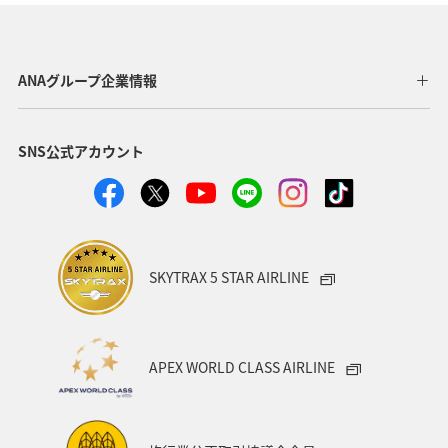
関西地方
東京都
高知県
ホテル
歴史・文化・芸術
神奈川県
北陸地方
長崎県
ANAグループ企業情報
ヤマメ
福岡県
ワカサギ
トラウト
SNS公式アカウント
静岡県
鹿児島県
兵庫県
中国地方
アオリイカ
宮崎県
マダイ
大分県
イワナ
秋田県
家族旅行
栃木県
ライフ
SKYTRAX 5 STAR AIRLINE
群馬県
マイルを貯める
愛媛県
熊本県
福島県
和歌山県
長野県
山形県
石川県
APEX WORLD CLASS AIRLINE
千葉県
アマゴ
メジナ
青森県
大阪府
岐阜県
ワーケーション
宮城県
東海地方