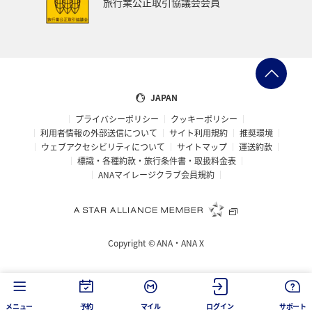
旅行業公正取引協議会会員
ANAのふるさと納税
一人旅
旅アト
クロダイ
ANAマイレージクラブ
徳島県
佐賀県
京都府
滋賀県
富山県
日常
福井県
JAPAN
プライバシーポリシー
クッキーポリシー
マイルを使う
岩手県
島根県
山梨県
利用者情報の外部送信について
サイト利用規約
推奨環境
ウェブアクセシビリティについて
サイトマップ
運送約款
広島県
世界遺産
ANA CA's Note
埼玉県
標識・各種約款・旅行条件書・取扱料金表
ANAマイレージクラブ会員規約
茨城県
ロウニンアジ（GT）
愛知県
旅館
山口県
香川県
新潟県
三重県
ツアー
Copyright ©
ANA・ANA X
キャンプ・グランピング
西表島
コイ
海外
空港グルメ
ショッピング＆ライフ
タチウオ
メニュー
予約
マイル
ログイン
サポート
鳥取県
沖縄県
ANAグルメマイル