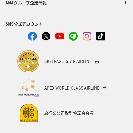
ANAグループ企業情報
ヤマメ
福岡県
ワカサギ
トラウト
SNS公式アカウント
静岡県
鹿児島県
兵庫県
中国地方
アオリイカ
宮崎県
マダイ
大分県
イワナ
秋田県
家族旅行
栃木県
ライフ
SKYTRAX 5 STAR AIRLINE
群馬県
マイルを貯める
愛媛県
熊本県
福島県
和歌山県
長野県
山形県
石川県
APEX WORLD CLASS AIRLINE
千葉県
アマゴ
メジナ
青森県
大阪府
岐阜県
ワーケーション
宮城県
東海地方
旅行業公正取引協議会会員
ANAのふるさと納税
一人旅
旅アト
クロダイ