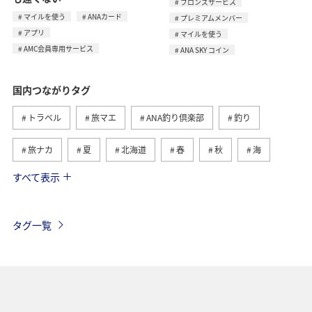
ブロンズサービス
マイルを使う
ANAカード
プレミアムメンバー
アプリ
マイルを使う
AMC会員専用サービス
ANA SKY コイン
国内つながりタグ
トラベル
旅マエ
ANA釣り倶楽部
釣り
旅ナカ
夏
北海道
春
秋
海
すべて表示
川
グルメ
冬
九州地方
湖
沖縄
関東・甲信越地方
アクティビティ
自然・植物
タグ一覧
趣味
温泉
四国地方
東北地方
アユ
関西地方
東京都
高知県
ホテル
歴史・文化・芸術
神奈川県
北陸地方
長崎県