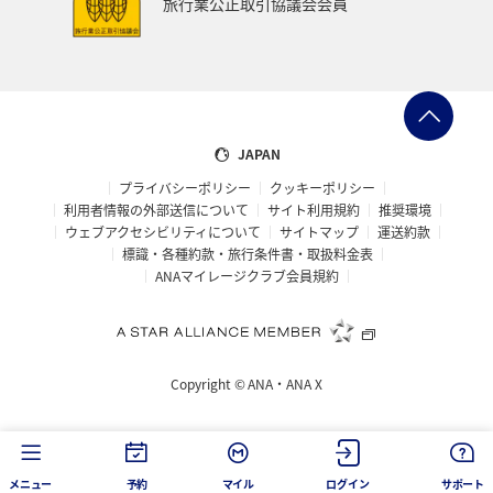
旅行業公正取引協議会会員
ANAのふるさと納税
一人旅
旅アト
クロダイ
ANAマイレージクラブ
徳島県
佐賀県
京都府
滋賀県
富山県
日常
福井県
JAPAN
プライバシーポリシー
クッキーポリシー
マイルを使う
岩手県
島根県
山梨県
利用者情報の外部送信について
サイト利用規約
推奨環境
ウェブアクセシビリティについて
サイトマップ
運送約款
広島県
世界遺産
ANA CA's Note
埼玉県
標識・各種約款・旅行条件書・取扱料金表
ANAマイレージクラブ会員規約
茨城県
ロウニンアジ（GT）
愛知県
旅館
山口県
香川県
新潟県
三重県
ツアー
Copyright ©
ANA・ANA X
キャンプ・グランピング
西表島
コイ
海外
空港グルメ
ショッピング＆ライフ
タチウオ
メニュー
予約
マイル
ログイン
サポート
鳥取県
沖縄県
ANAグルメマイル