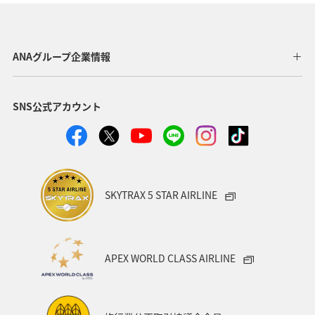
関西地方
東京都
高知県
ホテル
歴史・文化・芸術
神奈川県
北陸地方
長崎県
ANAグループ企業情報
ヤマメ
福岡県
ワカサギ
トラウト
SNS公式アカウント
静岡県
鹿児島県
兵庫県
中国地方
アオリイカ
宮崎県
マダイ
大分県
イワナ
秋田県
家族旅行
栃木県
ライフ
SKYTRAX 5 STAR AIRLINE
群馬県
マイルを貯める
愛媛県
熊本県
福島県
和歌山県
長野県
山形県
石川県
APEX WORLD CLASS AIRLINE
千葉県
アマゴ
メジナ
青森県
大阪府
岐阜県
ワーケーション
宮城県
東海地方