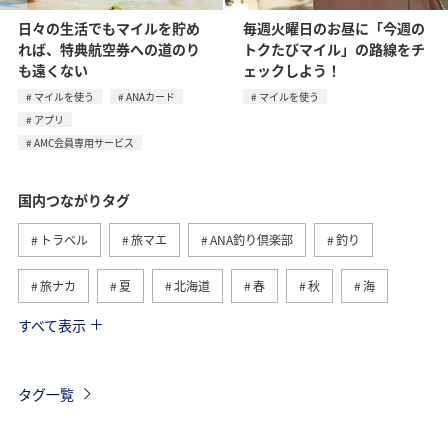
日々の生活でもマイルを貯め
毎週火曜日のお昼に「今週の
れば、特典航空券への道のり
トクたびマイル」の路線をチ
も遠くない
ェックしよう！
マイルを使う
ANAカード
マイルを使う
アプリ
AMC会員専用サービス
国内つながりタグ
トラベル
旅マエ
ANA釣り倶楽部
釣り
旅ナカ
夏
北海道
春
秋
海
すべて表示
川
グルメ
冬
九州地方
湖
沖縄
関東・甲信越地方
アクティビティ
自然・植物
タグ一覧
趣味
温泉
四国地方
東北地方
アユ