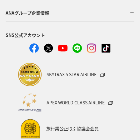
歴史・文化・芸術
神奈川県
北陸地方
長崎県
ANAグループ企業情報
ヤマメ
福岡県
ワカサギ
トラウト
SNS公式アカウント
静岡県
鹿児島県
兵庫県
中国地方
アオリイカ
宮崎県
マダイ
大分県
イワナ
秋田県
家族旅行
栃木県
ライフ
SKYTRAX 5 STAR AIRLINE
群馬県
マイルを貯める
愛媛県
熊本県
福島県
和歌山県
長野県
山形県
石川県
APEX WORLD CLASS AIRLINE
千葉県
アマゴ
メジナ
青森県
大阪府
岐阜県
ワーケーション
宮城県
東海地方
旅行業公正取引協議会会員
ANAのふるさと納税
一人旅
旅アト
クロダイ