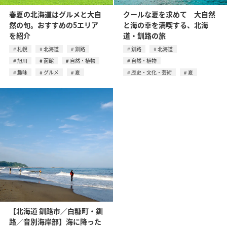
春夏の北海道はグルメと大自
クールな夏を求めて 大自然
然の旬。おすすめの5エリア
と海の幸を満喫する、北海
を紹介
道・釧路の旅
札幌
北海道
釧路
釧路
北海道
旭川
函館
自然・植物
自然・植物
趣味
グルメ
夏
歴史・文化・芸術
夏
【北海道 釧路市／白糠町・釧
路／音別海岸部】海に降った