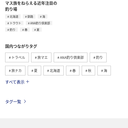
マス族をねらえる近年注目の
釣り場
北海道
釧路
海
トラウト
ANA釣り倶楽部
釣り
春
夏
国内つながりタグ
トラベル
旅マエ
ANA釣り倶楽部
釣り
旅ナカ
夏
北海道
春
秋
海
すべて表示
川
グルメ
冬
九州地方
湖
沖縄
関東・甲信越地方
アクティビティ
自然・植物
タグ一覧
趣味
温泉
四国地方
東北地方
アユ
関西地方
東京都
高知県
ホテル