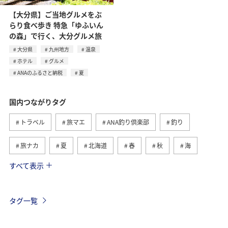
【大分県】ご当地グルメをぶ
らり食べ歩き 特急「ゆふいん
の森」で行く、大分グルメ旅
大分県
九州地方
温泉
ホテル
グルメ
ANAのふるさと納税
夏
国内つながりタグ
トラベル
旅マエ
ANA釣り倶楽部
釣り
旅ナカ
夏
北海道
春
秋
海
すべて表示
川
グルメ
冬
九州地方
湖
沖縄
関東・甲信越地方
アクティビティ
自然・植物
タグ一覧
趣味
温泉
四国地方
東北地方
アユ