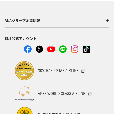
関西地方
東京都
高知県
ホテル
歴史・文化・芸術
神奈川県
北陸地方
長崎県
ANAグループ企業情報
ヤマメ
福岡県
ワカサギ
トラウト
SNS公式アカウント
静岡県
鹿児島県
兵庫県
中国地方
アオリイカ
宮崎県
マダイ
大分県
イワナ
秋田県
家族旅行
栃木県
ライフ
SKYTRAX 5 STAR AIRLINE
群馬県
マイルを貯める
愛媛県
熊本県
福島県
和歌山県
長野県
山形県
石川県
APEX WORLD CLASS AIRLINE
千葉県
アマゴ
メジナ
青森県
大阪府
岐阜県
ワーケーション
宮城県
東海地方