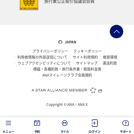
旅行業公正取引協議会会員
ANAのふるさと納税
一人旅
旅アト
クロダイ
ANAマイレージクラブ
徳島県
佐賀県
京都府
滋賀県
富山県
日常
福井県
JAPAN
プライバシーポリシー
クッキーポリシー
マイルを使う
岩手県
島根県
山梨県
利用者情報の外部送信について
サイト利用規約
推奨環境
ウェブアクセシビリティについて
サイトマップ
運送約款
広島県
世界遺産
ANA CA's Note
埼玉県
標識・各種約款・旅行条件書・取扱料金表
ANAマイレージクラブ会員規約
茨城県
ロウニンアジ（GT）
愛知県
旅館
山口県
香川県
新潟県
三重県
ツアー
Copyright ©
ANA・ANA X
キャンプ・グランピング
西表島
コイ
海外
空港グルメ
ショッピング＆ライフ
タチウオ
メニュー
予約
マイル
ログイン
サポート
鳥取県
沖縄県
ANAグルメマイル