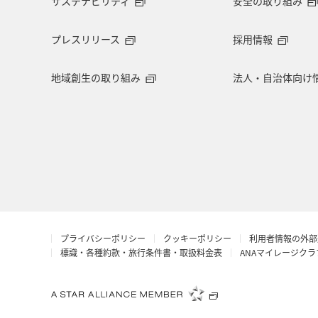
サステナビリティ
安全の取り組み
旅アト
クロダイ
ANAマイレ
プレスリリース
採用情報
マイルを使う
岩手県
島根県
地域創生の取り組み
法人・自治体向け
ロウニンアジ（GT）
愛知県
西表島
コイ
海外
空港
ANAショッピング A-style
マアジ
アプリ
予約
石垣
夜景
プライバシーポリシー
クッキーポリシー
利用者情報の外部
ブリ
スズキ
スキー・スノボ
標識・各種約款・旅行条件書・取扱料金表
ANAマイレージク
秋のアクティビティ
サイクリング