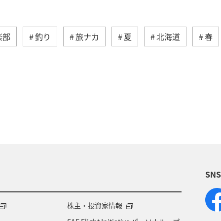
楽部
釣り
旅ナカ
夏
北海道
春
湖
沖縄
関東・甲信越地方
アクティビ
アユ
関西地方
東京都
高知県
ホテル
福岡県
ワカサギ
トラウト
静岡県
鹿
大分県
イワナ
秋田県
家族旅行
栃
SN
県
福島県
和歌山県
長野県
山形県
岐阜県
ワーケーション
宮城県
東海地方
株主・投資家情報