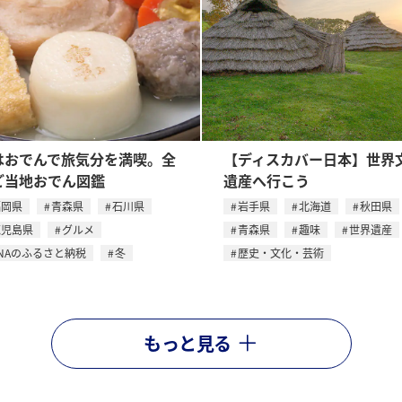
はおでんで旅気分を満喫。全
【ディスカバー日本】世界
ご当地おでん図鑑
遺産へ行こう
福岡県
青森県
石川県
岩手県
北海道
秋田県
鹿児島県
グルメ
青森県
趣味
世界遺産
NAのふるさと納税
冬
歴史・文化・芸術
もっと見る