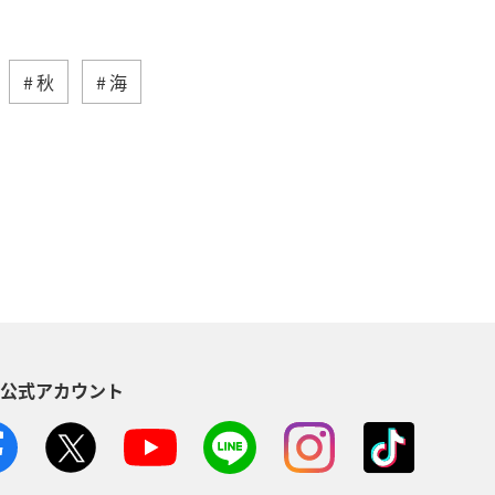
秋
海
ティ
自然・植物
趣味
歴史・文化・芸術
神奈川県
児島県
兵庫県
中国地方
木県
ライフ
群馬県
S公式アカウント
石川県
千葉県
アマゴ
ANAのふるさと納税
一人旅