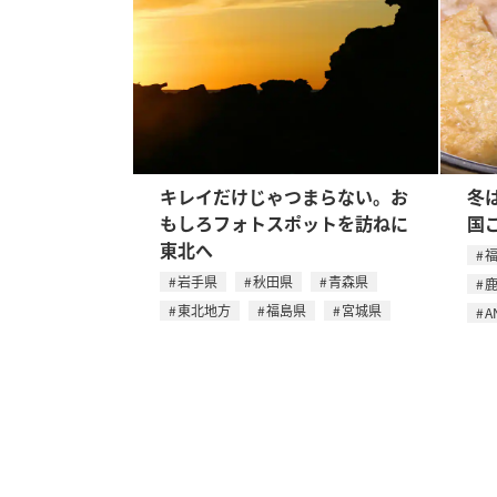
キレイだけじゃつまらない。お
冬
もしろフォトスポットを訪ねに
国
東北へ
岩手県
秋田県
青森県
東北地方
福島県
宮城県
A