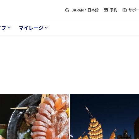
JAPAN
・日本語
予約
サポ
イフ
マイレージ