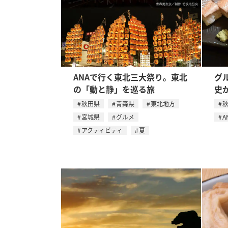
ANAで行く東北三大祭り。東北
グ
の「動と静」を巡る旅
史
秋田県
青森県
東北地方
宮城県
グルメ
A
アクティビティ
夏