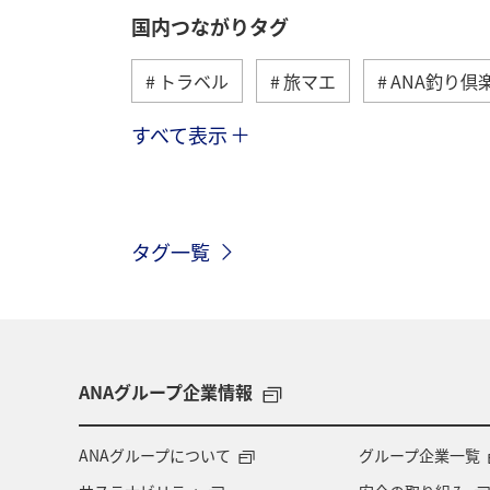
国内つながりタグ
トラベル
旅マエ
ANA釣り倶
すべて表示
川
グルメ
冬
九州地方
温泉
四国地方
東北地方
タグ一覧
北陸地方
長崎県
ヤマメ
アオリイカ
宮崎県
マダイ
マイルを貯める
愛媛県
熊本
ANAグループ企業情報
メジナ
青森県
大阪府
ANAグループについて
グループ企業一覧