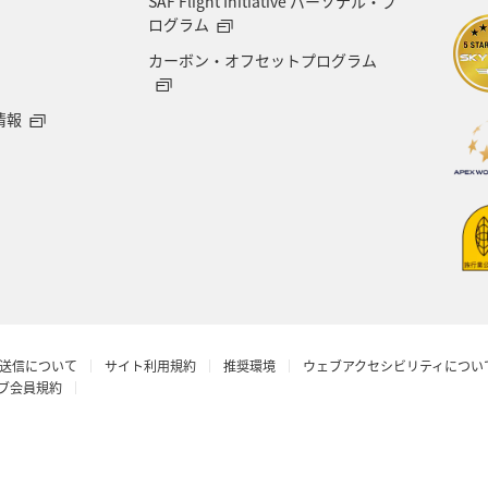
SAF Flight Initiative パーソナル・プ
ージクラブ
徳島県
佐賀県
京都府
滋賀
ログラム
カーボン・オフセットプログラム
山梨県
広島県
世界遺産
ANA CA's Not
情報
旅館
山口県
香川県
新潟県
三重県
グルメ
ショッピング＆ライフ
タチウオ
鳥取
イシダイ
八丈島
ANAのサービス
飛行
ワーケーション（家族）
ワーケーション（単身）
送信について
サイト利用規約
推奨環境
ウェブアクセシビリティについ
金沢
奈良県
日光
釧路
東北海道
ラブ会員規約
年末年始の関西地方の旅行・グルメ
フナ
プ