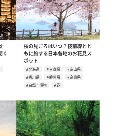
秋
桜の見ごろはいつ？桜前線とと
聞く
もに旅する日本各地のお花見ス
ポット
県
北海道
青森県
富山県
香川県
静岡県
奈良県
自然・植物
春