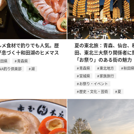
ルメ食材で釣りでも人気。歴
夏の東北旅：青森、仙台、
が息づく十和田湖のヒメマス
田、東北三大祭り関係者に
「お祭り」のある街の魅力
秋田県
青森県
青森県
東北地方
秋田
NA釣り倶楽部
湖
宮城県
家族旅行
お祭り・イベント
歴史・文化・芸術
夏