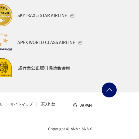
県
富山県
日常
福井県
SKYTRAX 5 STAR AIRLINE
e
埼玉県
茨城県
ツアー
キャンプ・グランピング
APEX WORLD CLASS AIRLINE
県
沖縄県
ANAグルメマイル
旅行業公正取引協議会会員
機
函館
宮古島
ゴルフ
日本の歴史・文化・芸術
知床
て
サイトマップ
運送約款
JAPAN
旅の準備
レミアムメンバー
カップル
Copyright ©
ANA・ANA X