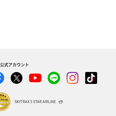
ティ
自然・植物
趣味
歴史・文化・芸術
神奈川県
児島県
兵庫県
中国地方
木県
ライフ
群馬県
S公式アカウント
石川県
千葉県
アマゴ
ANAのふるさと納税
一人旅
県
富山県
日常
福井県
SKYTRAX 5 STAR AIRLINE
e
埼玉県
茨城県