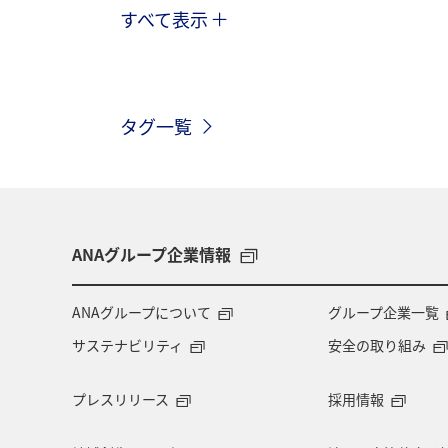
すべて表示
川
グルメ
冬
九州地方
温泉
四国地方
東北地方
タグ一覧
北陸地方
長崎県
ヤマメ
アオリイカ
宮崎県
マダイ
マイルを貯める
愛媛県
熊本
ANAグループ企業情報
メジナ
青森県
大阪府
ANAグループについて
グループ企業一覧
サステナビリティ
安全の取り組み
旅アト
クロダイ
ANAマイレ
プレスリリース
採用情報
マイルを使う
岩手県
島根県