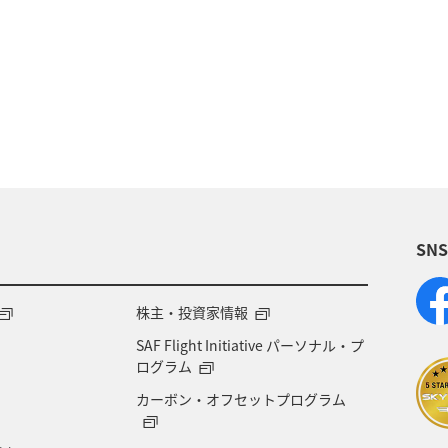
湖
沖縄
関東・甲信越地方
アクティビ
アユ
関西地方
東京都
高知県
ホテル
福岡県
ワカサギ
トラウト
静岡県
鹿
大分県
イワナ
秋田県
家族旅行
栃
SN
県
福島県
和歌山県
長野県
山形県
岐阜県
ワーケーション
宮城県
東海地方
株主・投資家情報
SAF Flight Initiative パーソナル・プ
ージクラブ
徳島県
佐賀県
京都府
滋賀
ログラム
カーボン・オフセットプログラム
山梨県
広島県
世界遺産
ANA CA's Not