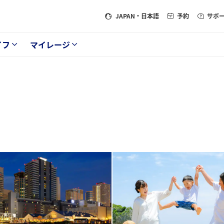
JAPAN
・日本語
予約
サポ
イフ
マイレージ