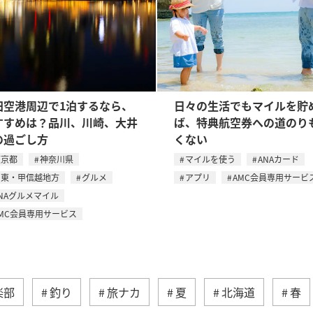
田空港周辺で1泊するなら、
日々の生活でもマイルを貯
すすめは？品川、川崎、大井
ば、特典航空券への道のり
の過ごし方
くない
東京都
神奈川県
マイルを使う
ANAカード
関東・甲信越地方
グルメ
アプリ
AMC会員専用サービ
NAグルメマイル
MC会員専用サービス
楽部
釣り
旅ナカ
夏
北海道
春