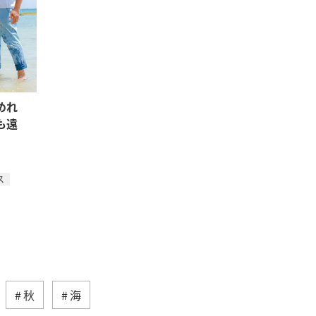
めれ
も遠
ス
秋
海