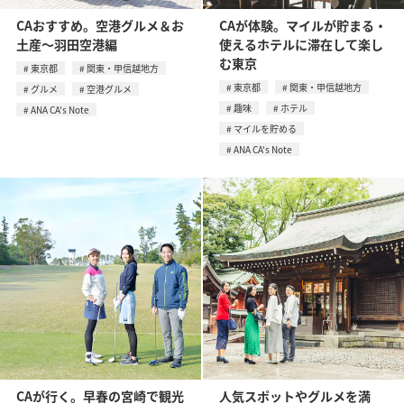
CAおすすめ。空港グルメ＆お
CAが体験。マイルが貯まる・
土産〜羽田空港編
使えるホテルに滞在して楽し
む東京
東京都
関東・甲信越地方
東京都
関東・甲信越地方
グルメ
空港グルメ
趣味
ホテル
ANA CA's Note
マイルを貯める
ANA CA's Note
CAが行く。早春の宮崎で観光
人気スポットやグルメを満