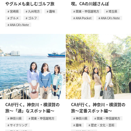
やグルメも楽しむゴルフ旅
喫。CAの川越さんぽ
宮崎県
九州地方
趣味
関東・甲信越地方
埼玉県
グルメ
ゴルフ
ANA Pocket
ANA CA's Note
ANA CA's Note
CAが行く。神奈川・横須賀の
CAが行く。神奈川・横須賀の
旅〜「通」なスポット編〜
旅〜定番スポット編〜
神奈川県
関東・甲信越地方
神奈川県
関東・甲信越地方
サイクリング
趣味
歴史・文化・芸術