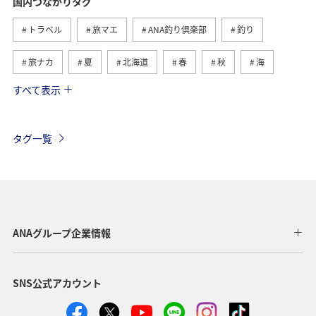
国内つながりタグ
トラベル
旅マエ
ANA釣り倶楽部
釣り
旅ナカ
夏
北海道
春
秋
海
すべて表示
川
グルメ
冬
九州地方
湖
沖縄
関東・甲信越地方
アクティビティ
自然・植物
タグ一覧
趣味
温泉
四国地方
東北地方
アユ
関西地方
東京都
高知県
ホテル
歴史・文化・芸術
神奈川県
北陸地方
長崎県
ANAグループ企業情報
ヤマメ
福岡県
ワカサギ
トラウト
SNS公式アカウント
静岡県
鹿児島県
兵庫県
中国地方