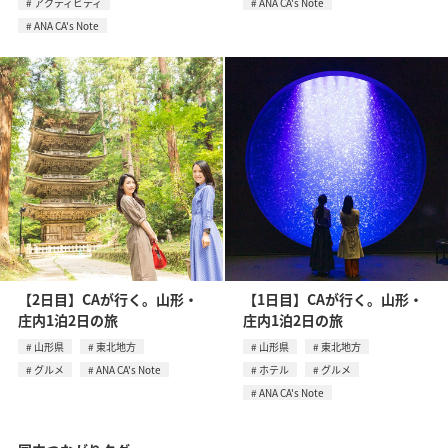
アクティビティ
ANA CA's Note
ANA CA's Note
【2日目】CAが行く。山形・
【1日目】CAが行く。山形・
庄内1泊2日の旅
庄内1泊2日の旅
山形県
東北地方
山形県
東北地方
グルメ
ANA CA's Note
ホテル
グルメ
ANA CA's Note