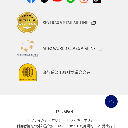
アオリイカ
宮崎県
マダイ
大分県
イワナ
秋田県
家族旅行
栃木県
ライフ
SKYTRAX 5 STAR AIRLINE
群馬県
マイルを貯める
愛媛県
熊本県
福島県
和歌山県
長野県
山形県
石川県
APEX WORLD CLASS AIRLINE
千葉県
アマゴ
メジナ
青森県
大阪府
岐阜県
ワーケーション
宮城県
東海地方
旅行業公正取引協議会会員
ANAのふるさと納税
一人旅
旅アト
クロダイ
ANAマイレージクラブ
徳島県
佐賀県
京都府
滋賀県
富山県
日常
福井県
JAPAN
プライバシーポリシー
クッキーポリシー
マイルを使う
岩手県
島根県
山梨県
利用者情報の外部送信について
サイト利用規約
推奨環境