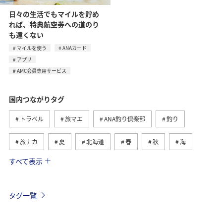
日々の生活でもマイルを貯め
れば、特典航空券への道のり
も遠くない
マイルを使う
ANAカード
アプリ
AMC会員専用サービス
国内つながりタグ
トラベル
旅マエ
ANA釣り倶楽部
釣り
旅ナカ
夏
北海道
春
秋
海
すべて表示
川
グルメ
冬
九州地方
湖
沖縄
関東・甲信越地方
アクティビティ
自然・植物
タグ一覧
趣味
温泉
四国地方
東北地方
アユ