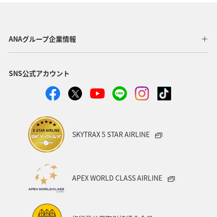
関西地方
東京都
高知県
ホテル
歴史・文化・芸術
神奈川県
北陸地方
長崎県
ANAグループ企業情報
ヤマメ
福岡県
ワカサギ
トラウト
SNS公式アカウント
静岡県
鹿児島県
兵庫県
中国地方
アオリイカ
宮崎県
マダイ
大分県
イワナ
秋田県
家族旅行
栃木県
ライフ
SKYTRAX 5 STAR AIRLINE
群馬県
マイルを貯める
愛媛県
熊本県
福島県
和歌山県
長野県
山形県
石川県
APEX WORLD CLASS AIRLINE
千葉県
アマゴ
メジナ
青森県
大阪府
岐阜県
ワーケーション
宮城県
東海地方