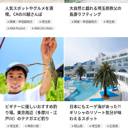
人気スポットやグルメを満
大自然と戯れる埼玉県秩父の
喫。CAの川越さんぽ
長瀞ラフティング
関東・甲信越地方
埼玉県
関東・甲信越地方
埼玉県
ANA Pocket
ANA CA's Note
ビギナーに優しいおすすめ釣
日本にもエーゲ海があった?!
り場。東京周辺（多摩川・江
ギリシャのリゾート気分が味
戸川）のテナガエビ釣り
わえるスポット
埼玉県
神奈川県
岡山県
埼玉県
広島県