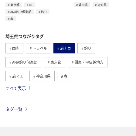
東京都
川
香川県
高知県
ANA釣り倶楽部
釣り
春
埼玉県つながりタグ
国内
トラベル
旅ナカ
釣り
ANA釣り倶楽部
東京都
関東・甲信越地方
旅マエ
神奈川県
春
すべて表示
川
ANA Pocket
ANA CA's Note
リゾート
岡山県
広島県
香川県
高知県
イワナ
タグ一覧
ヤマメ
夏