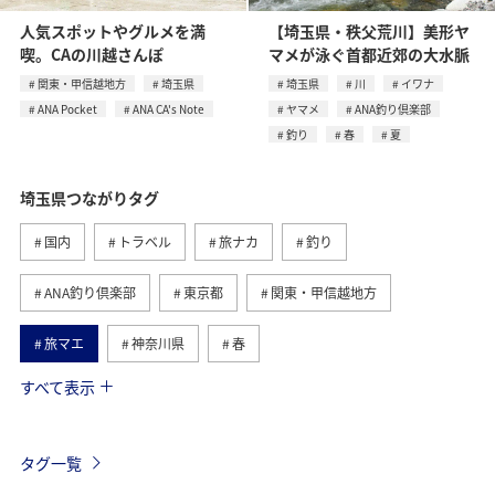
人気スポットやグルメを満
【埼玉県・秩父荒川】美形ヤ
喫。CAの川越さんぽ
マメが泳ぐ首都近郊の大水脈
関東・甲信越地方
埼玉県
埼玉県
川
イワナ
ANA Pocket
ANA CA's Note
ヤマメ
ANA釣り倶楽部
釣り
春
夏
埼玉県つながりタグ
国内
トラベル
旅ナカ
釣り
ANA釣り倶楽部
東京都
関東・甲信越地方
旅マエ
神奈川県
春
すべて表示
川
ANA Pocket
ANA CA's Note
リゾート
岡山県
広島県
香川県
高知県
イワナ
タグ一覧