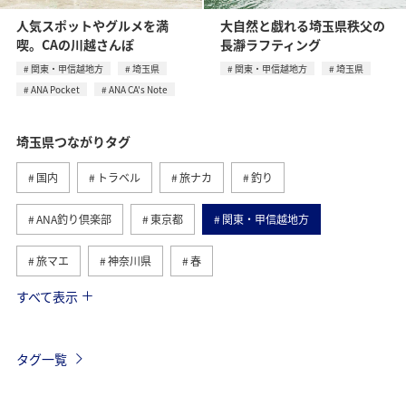
人気スポットやグルメを満
大自然と戯れる埼玉県秩父の
喫。CAの川越さんぽ
長瀞ラフティング
関東・甲信越地方
埼玉県
関東・甲信越地方
埼玉県
ANA Pocket
ANA CA's Note
埼玉県つながりタグ
国内
トラベル
旅ナカ
釣り
ANA釣り倶楽部
東京都
関東・甲信越地方
旅マエ
神奈川県
春
すべて表示
川
ANA Pocket
ANA CA's Note
リゾート
岡山県
広島県
香川県
高知県
イワナ
タグ一覧
ヤマメ
夏