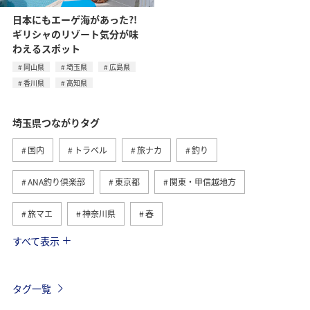
日本にもエーゲ海があった?!
ギリシャのリゾート気分が味
わえるスポット
岡山県
埼玉県
広島県
香川県
高知県
埼玉県つながりタグ
国内
トラベル
旅ナカ
釣り
ANA釣り倶楽部
東京都
関東・甲信越地方
旅マエ
神奈川県
春
すべて表示
川
ANA Pocket
ANA CA's Note
リゾート
岡山県
広島県
香川県
高知県
イワナ
タグ一覧
ヤマメ
夏