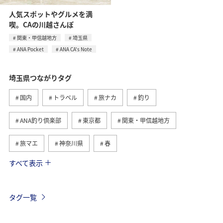
人気スポットやグルメを満
喫。CAの川越さんぽ
関東・甲信越地方
埼玉県
ANA Pocket
ANA CA's Note
埼玉県つながりタグ
国内
トラベル
旅ナカ
釣り
ANA釣り倶楽部
東京都
関東・甲信越地方
旅マエ
神奈川県
春
すべて表示
川
ANA Pocket
ANA CA's Note
リゾート
岡山県
広島県
香川県
高知県
イワナ
タグ一覧
ヤマメ
夏