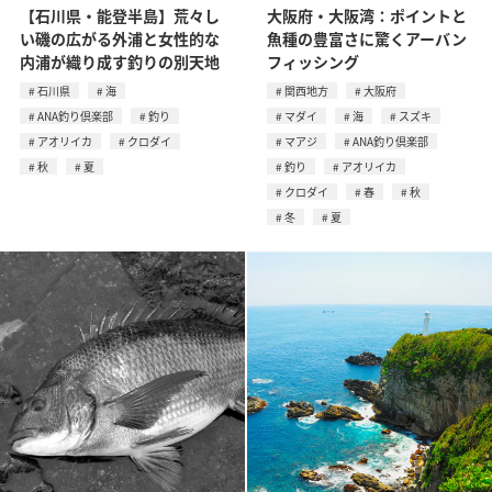
【石川県・能登半島】荒々し
大阪府・大阪湾：ポイントと
い磯の広がる外浦と女性的な
魚種の豊富さに驚くアーバン
内浦が織り成す釣りの別天地
フィッシング
石川県
海
関西地方
大阪府
ANA釣り倶楽部
釣り
マダイ
海
スズキ
アオリイカ
クロダイ
マアジ
ANA釣り倶楽部
秋
夏
釣り
アオリイカ
クロダイ
春
秋
冬
夏