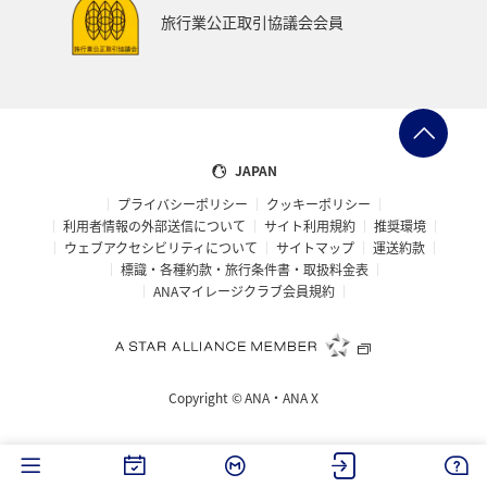
富山県
宮崎県
山形県
島根県
マアジ
旅行業公正取引協議会会員
メジナ
イギリス
ハワイ
石川県
福岡県
釧路
ANAグルメマイル
京都府
滋賀県
鳥取県
岩手県
新潟県
山口県
熊本県
JAPAN
プライバシーポリシー
クッキーポリシー
長野県
世界遺産
徳島県
ホテル
大分県
利用者情報の外部送信について
サイト利用規約
推奨環境
ウェブアクセシビリティについて
サイトマップ
運送約款
兵庫県
ライフ
愛媛県
スズキ
大阪府
標識・各種約款・旅行条件書・取扱料金表
ANAマイレージクラブ会員規約
南伊豆
ベルギー
スイス
ドイツ
シンガポール
カナダ
フランス
スペイン
Copyright ©
ANA・ANA X
インドネシア
ヨーロッパ
東南アジア・南アジア
香川県
佐賀県
北陸地方
金沢