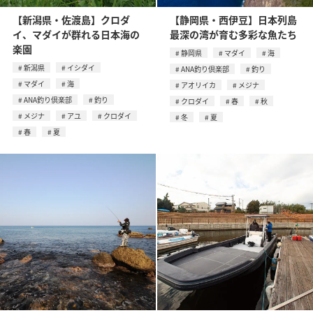
【新潟県・佐渡島】クロダ
【静岡県・西伊豆】日本列島
イ、マダイが群れる日本海の
最深の湾が育む多彩な魚たち
楽園
静岡県
マダイ
海
新潟県
イシダイ
ANA釣り倶楽部
釣り
マダイ
海
アオリイカ
メジナ
ANA釣り倶楽部
釣り
クロダイ
春
秋
メジナ
アユ
クロダイ
冬
夏
春
夏