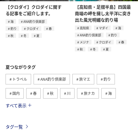
【クロダイ】クロダイに関す
【高知県・足摺半島】四国最
る記事をご紹介します。
南端の岬を擁し太平洋に突き
出た風光明媚な釣り場
海
ANA釣り倶楽部
高知県
マダイ
海
釣り
クロダイ
春
ANA釣り倶楽部
釣り
秋
冬
夏
メジナ
クロダイ
春
秋
冬
夏
夏つながりタグ
トラベル
ANA釣り倶楽部
旅マエ
釣り
国内
春
秋
川
旅ナカ
海
すべて表示
北海道
冬
アユ
沖縄
アクティビティ
ヤマメ
海外
グルメ
高知県
イワナ
タグ一覧
自然・植物
トラウト
湖
アマゴ
マダイ