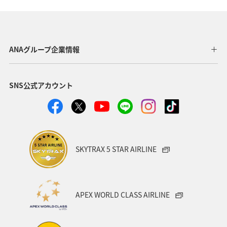
静岡県
アオリイカ
関西地方
秋田県
東北地方
岐阜県
和歌山県
長崎県
ANAグループ企業情報
東京都
九州地方
神奈川県
栃木県
SNS公式アカウント
家族旅行
ロウニンアジ（GT）
八丈島
千葉県
青森県
四国地方
歴史・文化・芸術
西表島
群馬県
鹿児島県
イシダイ
クロダイ
SKYTRAX 5 STAR AIRLINE
アメリカ
アメリカ・カナダ・中南米
宮城県
中国地方
お祭り・イベント
趣味
宮古島
APEX WORLD CLASS AIRLINE
石垣
沖縄県
マイルを貯める
ツアー