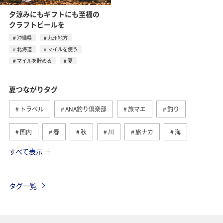
夕涼みにもギフトにも至福の
クラフトビールを
沖縄県
九州地方
北海道
マイルを使う
マイルを貯める
夏
夏つながりタグ
トラベル
ANA釣り倶楽部
旅マエ
釣り
国内
春
秋
川
旅ナカ
海
すべて表示
北海道
冬
アユ
沖縄
アクティビティ
ヤマメ
海外
グルメ
高知県
イワナ
タグ一覧
自然・植物
トラウト
湖
アマゴ
マダイ