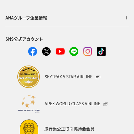
静岡県
アオリイカ
関西地方
秋田県
東北地方
岐阜県
和歌山県
長崎県
ANAグループ企業情報
東京都
九州地方
神奈川県
栃木県
SNS公式アカウント
家族旅行
ロウニンアジ（GT）
八丈島
千葉県
青森県
四国地方
歴史・文化・芸術
西表島
群馬県
鹿児島県
イシダイ
クロダイ
SKYTRAX 5 STAR AIRLINE
アメリカ
アメリカ・カナダ・中南米
宮城県
中国地方
お祭り・イベント
趣味
宮古島
APEX WORLD CLASS AIRLINE
石垣
沖縄県
マイルを貯める
ツアー
富山県
宮崎県
山形県
島根県
マアジ
旅行業公正取引協議会会員