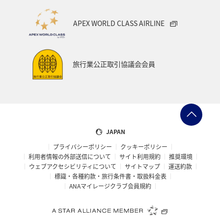
中国地方
お祭り・イベント
趣味
宮古島
APEX WORLD CLASS AIRLINE
石垣
沖縄県
マイルを貯める
ツアー
富山県
宮崎県
山形県
島根県
マアジ
旅行業公正取引協議会会員
ハワイ
イギリス
メジナ
石川県
福岡県
釧路
ANAグルメマイル
京都府
滋賀県
鳥取県
山口県
新潟県
長野県
熊本県
JAPAN
プライバシーポリシー
クッキーポリシー
岩手県
世界遺産
徳島県
ホテル
大分県
利用者情報の外部送信について
サイト利用規約
推奨環境
ウェブアクセシビリティについて
サイトマップ
運送約款
兵庫県
ライフ
愛媛県
スズキ
大阪府
標識・各種約款・旅行条件書・取扱料金表
ANAマイレージクラブ会員規約
ベルギー
スイス
ドイツ
シンガポール
カナダ
フランス
スペイン
インドネシア