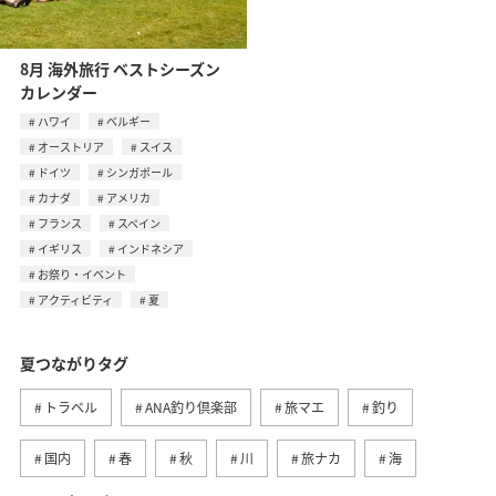
8月 海外旅行 ベストシーズン
カレンダー
ハワイ
ベルギー
オーストリア
スイス
ドイツ
シンガポール
カナダ
アメリカ
フランス
スペイン
イギリス
インドネシア
お祭り・イベント
アクティビティ
夏
夏つながりタグ
トラベル
ANA釣り倶楽部
旅マエ
釣り
国内
春
秋
川
旅ナカ
海