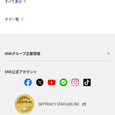
すべて表示
北海道
冬
アユ
沖縄
アクティビティ
ヤマメ
海外
グルメ
高知県
イワナ
タグ一覧
自然・植物
トラウト
湖
アマゴ
マダイ
静岡県
アオリイカ
関西地方
秋田県
東北地方
岐阜県
和歌山県
長崎県
ANAグループ企業情報
東京都
九州地方
神奈川県
栃木県
SNS公式アカウント
家族旅行
ロウニンアジ（GT）
八丈島
千葉県
青森県
四国地方
歴史・文化・芸術
西表島
群馬県
鹿児島県
イシダイ
クロダイ
SKYTRAX 5 STAR AIRLINE
アメリカ
アメリカ・カナダ・中南米
宮城県