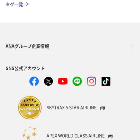
タグ一覧
自然・植物
トラウト
湖
アマゴ
マダイ
静岡県
アオリイカ
関西地方
秋田県
東北地方
岐阜県
和歌山県
長崎県
ANAグループ企業情報
東京都
九州地方
神奈川県
栃木県
SNS公式アカウント
家族旅行
ロウニンアジ（GT）
八丈島
千葉県
青森県
四国地方
歴史・文化・芸術
西表島
群馬県
鹿児島県
イシダイ
クロダイ
SKYTRAX 5 STAR AIRLINE
アメリカ
アメリカ・カナダ・中南米
宮城県
中国地方
お祭り・イベント
趣味
宮古島
APEX WORLD CLASS AIRLINE