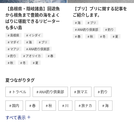
【島根県・隠岐諸島】回遊魚
【ブリ】ブリに関する記事を
から根魚まで豊饒の海をよく
ご紹介します。
ばりに堪能できるリピーター
海
ブリ
も多い島
ANA釣り倶楽部
釣り
島根県
イシダイ
春
秋
冬
夏
マダイ
海
ブリ
マアジ
ANA釣り倶楽部
釣り
アオリイカ
春
秋
冬
夏
夏つながりタグ
トラベル
ANA釣り倶楽部
旅マエ
釣り
国内
春
秋
川
旅ナカ
海
すべて表示
北海道
冬
アユ
沖縄
アクティビティ
ヤマメ
海外
グルメ
高知県
イワナ