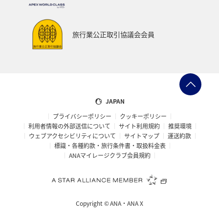
石垣
沖縄県
マイルを貯める
ツアー
富山県
宮崎県
山形県
島根県
マアジ
旅行業公正取引協議会会員
メジナ
イギリス
ハワイ
石川県
福岡県
釧路
ANAグルメマイル
京都府
滋賀県
鳥取県
岩手県
新潟県
熊本県
山口県
JAPAN
プライバシーポリシー
クッキーポリシー
長野県
世界遺産
徳島県
ホテル
大分県
利用者情報の外部送信について
サイト利用規約
推奨環境
ウェブアクセシビリティについて
サイトマップ
運送約款
兵庫県
ライフ
愛媛県
スズキ
大阪府
標識・各種約款・旅行条件書・取扱料金表
ANAマイレージクラブ会員規約
南伊豆
ベルギー
スイス
ドイツ
シンガポール
カナダ
フランス
スペイン
Copyright ©
ANA・ANA X
インドネシア
ヨーロッパ
東南アジア・南アジア