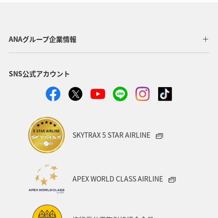
静岡県
アオリイカ
関西地方
秋田県
東北地方
岐阜県
和歌山県
長崎県
ANAグループ企業情報
東京都
九州地方
神奈川県
栃木県
SNS公式アカウント
家族旅行
ロウニンアジ（GT）
八丈島
千葉県
青森県
四国地方
歴史・文化・芸術
西表島
群馬県
鹿児島県
イシダイ
クロダイ
SKYTRAX 5 STAR AIRLINE
アメリカ
アメリカ・カナダ・中南米
宮城県
中国地方
お祭り・イベント
趣味
宮古島
APEX WORLD CLASS AIRLINE
石垣
沖縄県
マイルを貯める
ツアー
富山県
宮崎県
山形県
島根県
マアジ