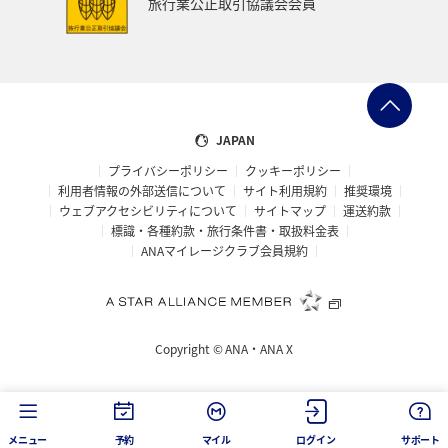
旅行業公正取引協議会会員
メジナ
イギリス
ハワイ
石川県
福岡県
釧路
ANAグルメマイル
京都府
滋賀県
鳥取県
山口県
新潟県
熊本県
岩手県
JAPAN
プライバシーポリシー
クッキーポリシー
長野県
世界遺産
徳島県
ホテル
大分県
利用者情報の外部送信について
サイト利用規約
推奨環境
ウェブアクセシビリティについて
サイトマップ
運送約款
兵庫県
ライフ
愛媛県
スズキ
大阪府
標識・各種約款・旅行条件書・取扱料金表
ANAマイレージクラブ会員規約
南伊豆
ベルギー
スイス
ドイツ
シンガポール
カナダ
フランス
スペイン
Copyright ©
ANA・ANA X
インドネシア
ヨーロッパ
東南アジア・南アジア
香川県
佐賀県
北陸地方
金沢
メニュー
予約
マイル
ログイン
サポート
マリンスポーツ
ANAのふるさと納税
マイルを使う