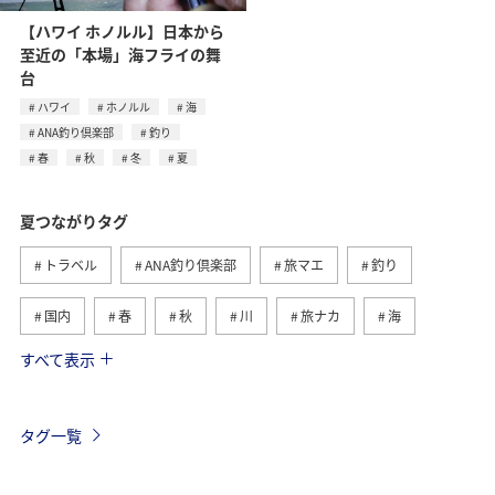
【ハワイ ホノルル】日本から
至近の「本場」海フライの舞
台
ハワイ
ホノルル
海
ANA釣り倶楽部
釣り
春
秋
冬
夏
夏つながりタグ
トラベル
ANA釣り倶楽部
旅マエ
釣り
国内
春
秋
川
旅ナカ
海
すべて表示
北海道
冬
アユ
沖縄
アクティビティ
ヤマメ
海外
グルメ
高知県
イワナ
タグ一覧
自然・植物
トラウト
湖
アマゴ
マダイ